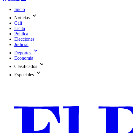
Inicio
expand_more
Noticias
Cali
Licita
Política
Elecciones
Judicial
expand_more
Deportes
Economía
expand_more
Clasificados
expand_more
Especiales