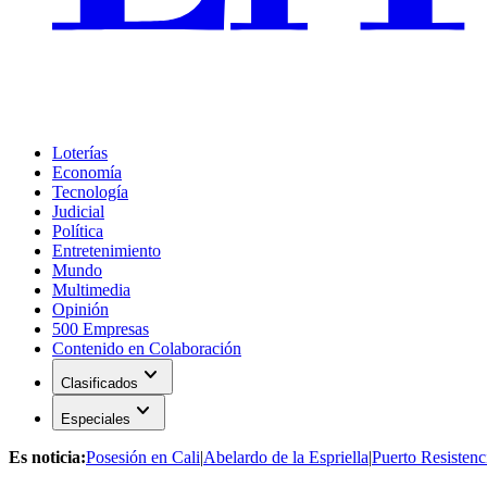
Loterías
Economía
Tecnología
Judicial
Política
Entretenimiento
Mundo
Multimedia
Opinión
500 Empresas
Contenido en Colaboración
expand_more
Clasificados
expand_more
Especiales
Es noticia:
Posesión en Cali
|
Abelardo de la Espriella
|
Puerto Resistenc