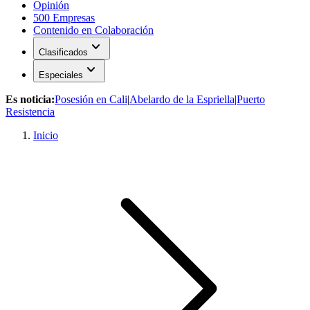
Opinión
500 Empresas
Contenido en Colaboración
expand_more
Clasificados
expand_more
Especiales
Es noticia:
Posesión en Cali
|
Abelardo de la Espriella
|
Puerto
Resistencia
Inicio