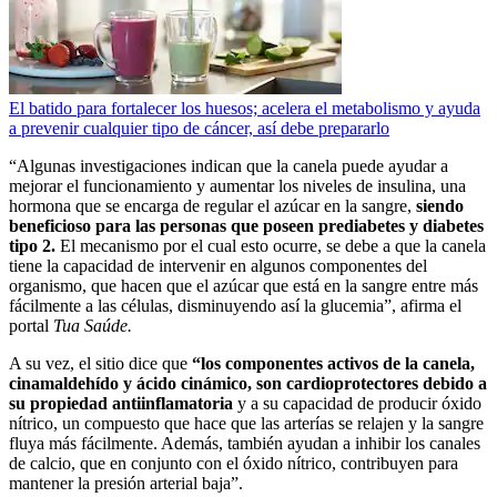
El batido para fortalecer los huesos; acelera el metabolismo y ayuda
a prevenir cualquier tipo de cáncer, así debe prepararlo
“Algunas investigaciones indican que la canela puede ayudar a
mejorar el funcionamiento y aumentar los niveles de insulina, una
hormona que se encarga de regular el azúcar en la sangre,
siendo
beneficioso para las personas que poseen prediabetes y diabetes
tipo 2.
El mecanismo por el cual esto ocurre, se debe a que la canela
tiene la capacidad de intervenir en algunos componentes del
organismo, que hacen que el azúcar que está en la sangre entre más
fácilmente a las células, disminuyendo así la glucemia”, afirma el
portal
Tua Saúde.
A su vez, el sitio dice que
“los componentes activos de la canela,
cinamaldehído y ácido cinámico, son cardioprotectores debido a
su propiedad antiinflamatoria
y a su capacidad de producir óxido
nítrico, un compuesto que hace que las arterías se relajen y la sangre
fluya más fácilmente. Además, también ayudan a inhibir los canales
de calcio, que en conjunto con el óxido nítrico, contribuyen para
mantener la presión arterial baja”.