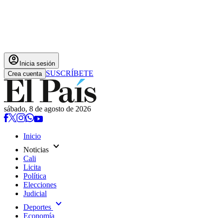
account_circle
Inicia sesión
SUSCRÍBETE
Crea cuenta
sábado, 8 de agosto de 2026
Inicio
expand_more
Noticias
Cali
Licita
Política
Elecciones
Judicial
expand_more
Deportes
Economía