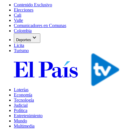
Contenido Exclusivo
Elecciones
Cali
Valle
Comunicadores en Comunas
Colombia
expand_more
Deportes
Licita
Turismo
Loterías
Economía
Tecnología
Judicial
Política
Entretenimiento
Mundo
Multimedia