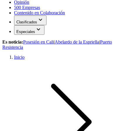
Opinión
500 Empresas
Contenido en Colaboración
expand_more
Clasificados
expand_more
Especiales
Es noticia:
Posesión en Cali
|
Abelardo de la Espriella
|
Puerto
Resistencia
Inicio