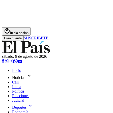
account_circle
Inicia sesión
SUSCRÍBETE
Crea cuenta
sábado, 8 de agosto de 2026
Inicio
expand_more
Noticias
Cali
Licita
Política
Elecciones
Judicial
expand_more
Deportes
Economía