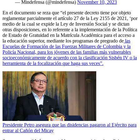
— Mindefensa (@mindefensa)
November 10, 2023
En el documento se reza que “el presente decreto tiene por objeto
reglamentar parcialmente el artículo 27 de la Ley 2155 de 2021, ‘por
medio de la cual se expide la Ley de Inversión Social y se dictan
otras disposiciones, en lo referente a la implementación de la Política
de Estado de Gratuidad en la Matrícula Académica para el acceso a
la educación superior, mediante los programas de pregrado de
las
Escuelas de Formación de las Fuerzas Militares de Colombia y la
Policía Nacional, para los jóvenes de las familias más vulnerables
socioeconómicamente de acuerdo con la clasificación Sisbén IV o la
herramienta de la focalización que haga sus veces”.
Presidente Petro asegura que las disidencias pagaron al Ejército para
entrar al Cañón del Micay