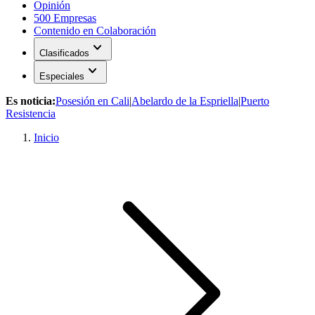
Opinión
500 Empresas
Contenido en Colaboración
expand_more
Clasificados
expand_more
Especiales
Es noticia:
Posesión en Cali
|
Abelardo de la Espriella
|
Puerto
Resistencia
Inicio