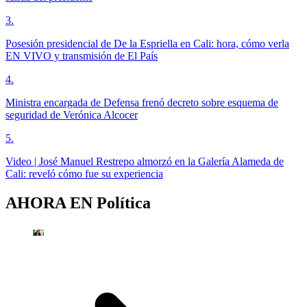
3
.
Posesión presidencial de De la Espriella en Cali: hora, cómo verla
EN VIVO y transmisión de El País
4
.
Ministra encargada de Defensa frenó decreto sobre esquema de
seguridad de Verónica Alcocer
5
.
Video | José Manuel Restrepo almorzó en la Galería Alameda de
Cali: reveló cómo fue su experiencia
AHORA EN
Política