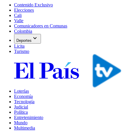
Contenido Exclusivo
Elecciones
Cali
Valle
Comunicadores en Comunas
Colombia
expand_more
Deportes
Licita
Turismo
Loterías
Economía
Tecnología
Judicial
Política
Entretenimiento
Mundo
Multimedia