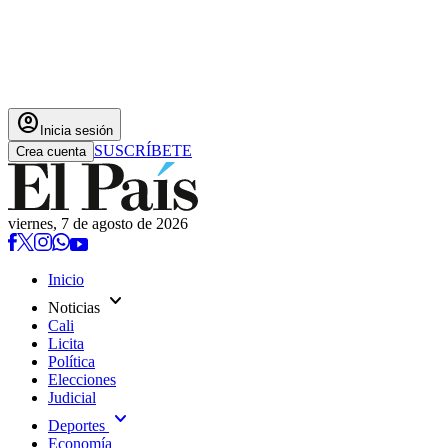
account_circle
Inicia sesión
SUSCRÍBETE
Crea cuenta
viernes, 7 de agosto de 2026
Inicio
expand_more
Noticias
Cali
Licita
Política
Elecciones
Judicial
expand_more
Deportes
Economía