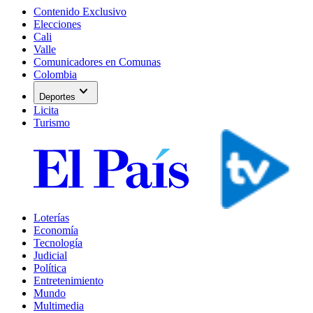
Contenido Exclusivo
Elecciones
Cali
Valle
Comunicadores en Comunas
Colombia
expand_more
Deportes
Licita
Turismo
Loterías
Economía
Tecnología
Judicial
Política
Entretenimiento
Mundo
Multimedia