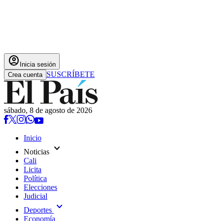
account_circle
Inicia sesión
SUSCRÍBETE
Crea cuenta
sábado, 8 de agosto de 2026
Inicio
expand_more
Noticias
Cali
Licita
Política
Elecciones
Judicial
expand_more
Deportes
Economía