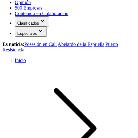
Opinión
500 Empresas
Contenido en Colaboración
expand_more
Clasificados
expand_more
Especiales
Es noticia:
Posesión en Cali
|
Abelardo de la Espriella
|
Puerto
Resistencia
Inicio