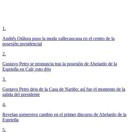
1
.
Andrés Otálora puso la moda vallecaucana en el centro de la
posesión presidencial
2
.
Gustavo Petro se pronuncia tras la posesión de Abelardo de la
Espriella en Cali; esto dijo
3
.
Gustavo Petro deja de la Casa de Nariño: así fue el momento de la
salida del presidente
4
.
Revelan sorpresivo cambio en el primer discurso de Abelardo de la
Espriella
5
.