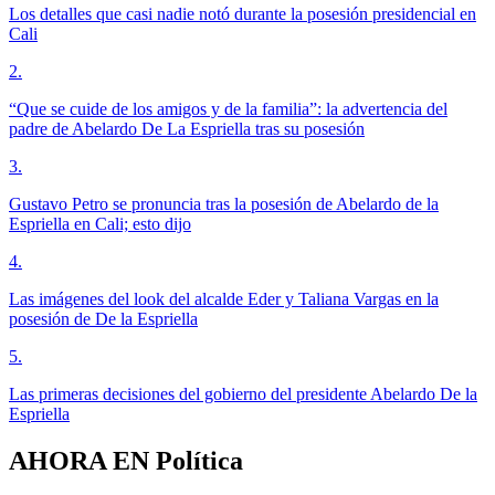
Los detalles que casi nadie notó durante la posesión presidencial en
Cali
2
.
“Que se cuide de los amigos y de la familia”: la advertencia del
padre de Abelardo De La Espriella tras su posesión
3
.
Gustavo Petro se pronuncia tras la posesión de Abelardo de la
Espriella en Cali; esto dijo
4
.
Las imágenes del look del alcalde Eder y Taliana Vargas en la
posesión de De la Espriella
5
.
Las primeras decisiones del gobierno del presidente Abelardo De la
Espriella
AHORA EN
Política