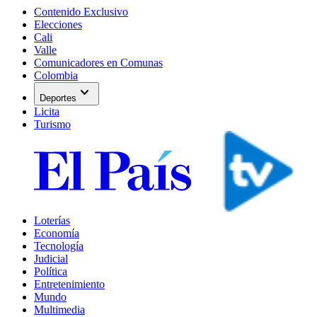
Contenido Exclusivo
Elecciones
Cali
Valle
Comunicadores en Comunas
Colombia
expand_more
Deportes
Licita
Turismo
Loterías
Economía
Tecnología
Judicial
Política
Entretenimiento
Mundo
Multimedia