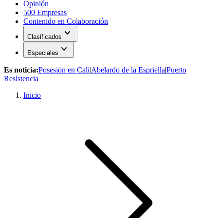
Opinión
500 Empresas
Contenido en Colaboración
expand_more
Clasificados
expand_more
Especiales
Es noticia:
Posesión en Cali
|
Abelardo de la Espriella
|
Puerto
Resistencia
Inicio