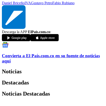
Daniel Briceño
IVA
Gustavo Petro
Fabio Rubiano
Descarga la APP
ElPaís.com.co
:
Convierta a
El País
.com.co
en su fuente de noticias
aquí
Noticias
Destacadas
Noticias Destacadas