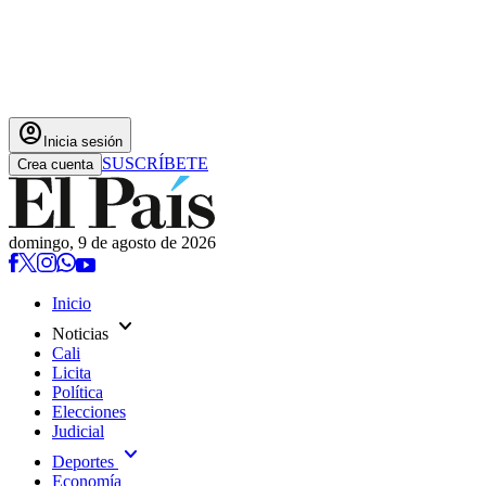
account_circle
Inicia sesión
SUSCRÍBETE
Crea cuenta
domingo, 9 de agosto de 2026
Inicio
expand_more
Noticias
Cali
Licita
Política
Elecciones
Judicial
expand_more
Deportes
Economía