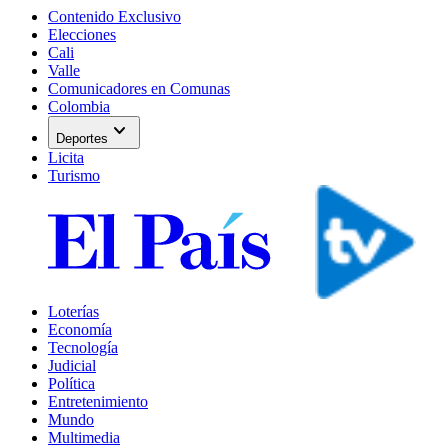
Contenido Exclusivo
Elecciones
Cali
Valle
Comunicadores en Comunas
Colombia
expand_more
Deportes
Licita
Turismo
Loterías
Economía
Tecnología
Judicial
Política
Entretenimiento
Mundo
Multimedia