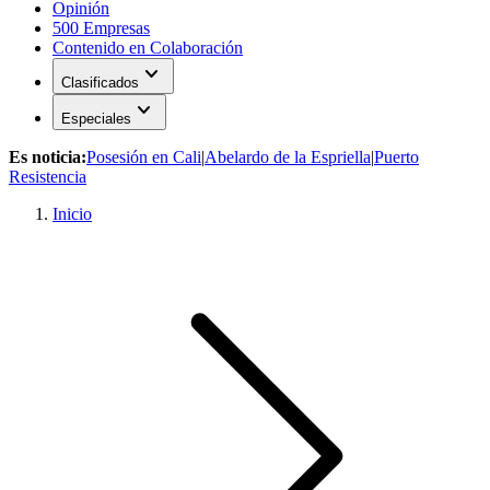
Opinión
500 Empresas
Contenido en Colaboración
expand_more
Clasificados
expand_more
Especiales
Es noticia:
Posesión en Cali
|
Abelardo de la Espriella
|
Puerto
Resistencia
Inicio