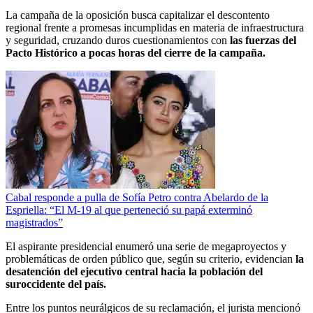
La campaña de la oposición busca capitalizar el descontento
regional frente a promesas incumplidas en materia de infraestructura
y seguridad, cruzando duros cuestionamientos con
las fuerzas del
Pacto Histórico a pocas horas del cierre de la campaña.
Cabal responde a pulla de Sofía Petro contra Abelardo de la
Espriella: “El M-19 al que perteneció su papá exterminó
magistrados”
El aspirante presidencial enumeró una serie de megaproyectos y
problemáticas de orden público que, según su criterio, evidencian
la
desatención del ejecutivo central hacia la población del
suroccidente del país.
Entre los puntos neurálgicos de su reclamación, el jurista mencionó