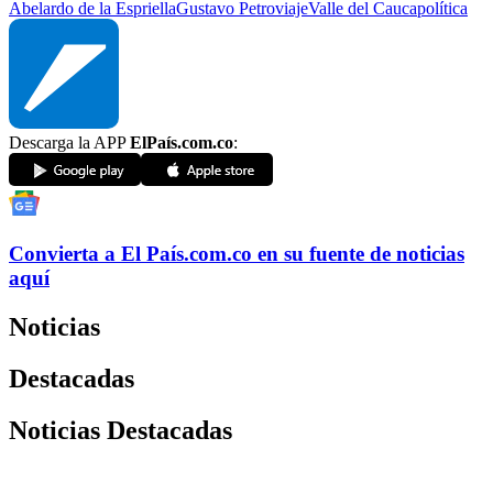
Abelardo de la Espriella
Gustavo Petro
viaje
Valle del Cauca
política
Descarga la APP
ElPaís.com.co
:
Convierta a
El País
.com.co
en su fuente de noticias
aquí
Noticias
Destacadas
Noticias Destacadas