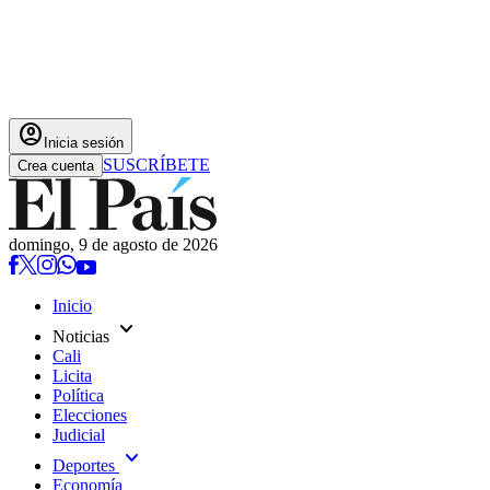
account_circle
Inicia sesión
SUSCRÍBETE
Crea cuenta
domingo, 9 de agosto de 2026
Inicio
expand_more
Noticias
Cali
Licita
Política
Elecciones
Judicial
expand_more
Deportes
Economía