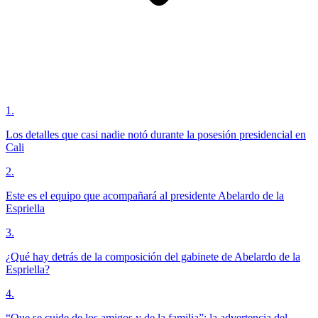
1
.
Los detalles que casi nadie notó durante la posesión presidencial en
Cali
2
.
Este es el equipo que acompañará al presidente Abelardo de la
Espriella
3
.
¿Qué hay detrás de la composición del gabinete de Abelardo de la
Espriella?
4
.
“Que se cuide de los amigos y de la familia”: la advertencia del