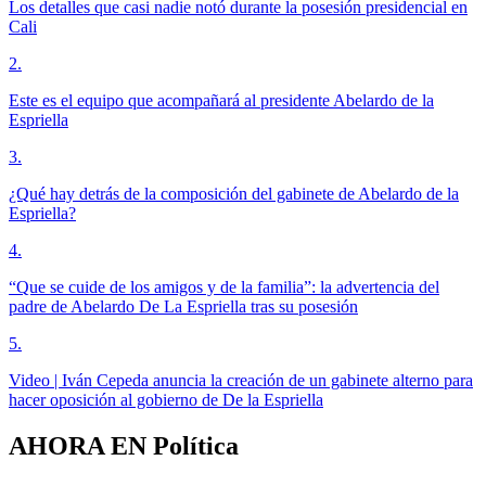
Los detalles que casi nadie notó durante la posesión presidencial en
Cali
2
.
Este es el equipo que acompañará al presidente Abelardo de la
Espriella
3
.
¿Qué hay detrás de la composición del gabinete de Abelardo de la
Espriella?
4
.
“Que se cuide de los amigos y de la familia”: la advertencia del
padre de Abelardo De La Espriella tras su posesión
5
.
Video | Iván Cepeda anuncia la creación de un gabinete alterno para
hacer oposición al gobierno de De la Espriella
AHORA EN
Política