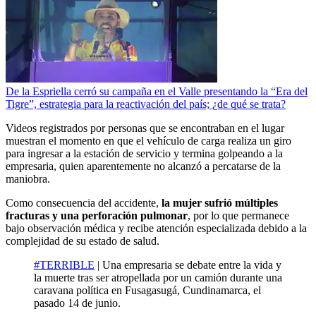
De la Espriella cerró su campaña en el Valle presentando la “Era del
Tigre”, estrategia para la reactivación del país; ¿de qué se trata?
Videos registrados por personas que se encontraban en el lugar
muestran el momento en que el vehículo de carga realiza un giro
para ingresar a la estación de servicio y termina golpeando a la
empresaria, quien aparentemente no alcanzó a percatarse de la
maniobra.
Como consecuencia del accidente,
la mujer sufrió múltiples
fracturas y una perforación pulmonar
, por lo que permanece
bajo observación médica y recibe atención especializada debido a la
complejidad de su estado de salud.
#TERRIBLE
| Una empresaria se debate entre la vida y
la muerte tras ser atropellada por un camión durante una
caravana política en Fusagasugá, Cundinamarca, el
pasado 14 de junio.