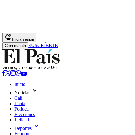
account_circle
Inicia sesión
SUSCRÍBETE
Crea cuenta
viernes, 7 de agosto de 2026
Inicio
expand_more
Noticias
Cali
Licita
Política
Elecciones
Judicial
expand_more
Deportes
Economía