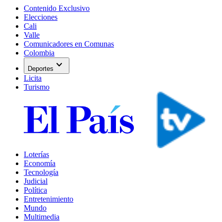
Contenido Exclusivo
Elecciones
Cali
Valle
Comunicadores en Comunas
Colombia
expand_more
Deportes
Licita
Turismo
Loterías
Economía
Tecnología
Judicial
Política
Entretenimiento
Mundo
Multimedia