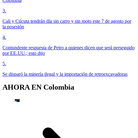
Colombia
3
.
Cali y Cúcuta tendrán día sin carro y sin moto este 7 de agosto por
la posesión
4
.
Contundente respuesta de Petro a quienes dicen que será perseguido
por EE.UU.; esto dijo
5
.
Se disparó la minería ilegal y la importación de retroexcavadoras
AHORA EN
Colombia