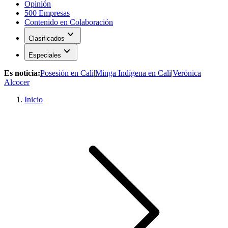
Opinión
500 Empresas
Contenido en Colaboración
expand_more
Clasificados
expand_more
Especiales
Es noticia:
Posesión en Cali
|
Minga Indígena en Cali
|
Verónica
Alcocer
Inicio