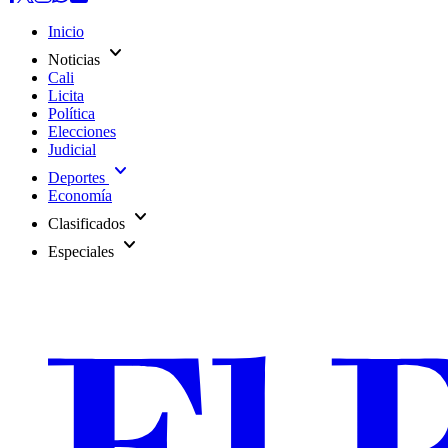
Inicio
expand_more
Noticias
Cali
Licita
Política
Elecciones
Judicial
expand_more
Deportes
Economía
expand_more
Clasificados
expand_more
Especiales