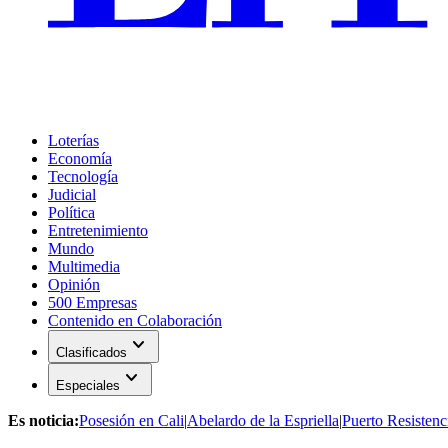
Loterías
Economía
Tecnología
Judicial
Política
Entretenimiento
Mundo
Multimedia
Opinión
500 Empresas
Contenido en Colaboración
expand_more
Clasificados
expand_more
Especiales
Es noticia:
Posesión en Cali
|
Abelardo de la Espriella
|
Puerto Resistenc