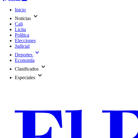
Inicio
expand_more
Noticias
Cali
Licita
Política
Elecciones
Judicial
expand_more
Deportes
Economía
expand_more
Clasificados
expand_more
Especiales