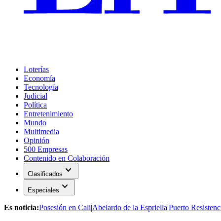
Loterías
Economía
Tecnología
Judicial
Política
Entretenimiento
Mundo
Multimedia
Opinión
500 Empresas
Contenido en Colaboración
expand_more
Clasificados
expand_more
Especiales
Es noticia:
Posesión en Cali
|
Abelardo de la Espriella
|
Puerto Resistenc