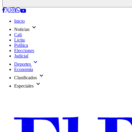
Inicio
expand_more
Noticias
Cali
Licita
Política
Elecciones
Judicial
expand_more
Deportes
Economía
expand_more
Clasificados
expand_more
Especiales