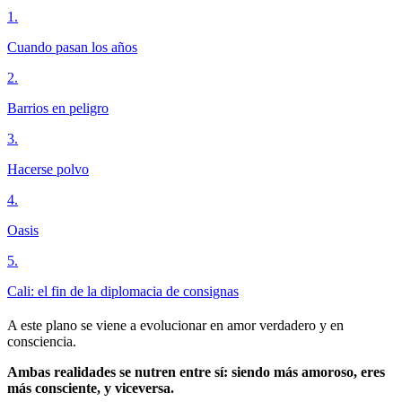
1
.
Cuando pasan los años
2
.
Barrios en peligro
3
.
Hacerse polvo
4
.
Oasis
5
.
Cali: el fin de la diplomacia de consignas
A este plano se viene a evolucionar en amor verdadero y en
consciencia.
Ambas realidades se nutren entre sí: siendo más amoroso, eres
más consciente, y viceversa.