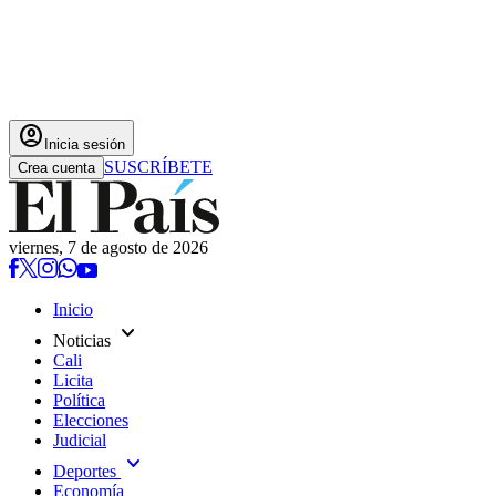
account_circle
Inicia sesión
SUSCRÍBETE
Crea cuenta
viernes, 7 de agosto de 2026
Inicio
expand_more
Noticias
Cali
Licita
Política
Elecciones
Judicial
expand_more
Deportes
Economía