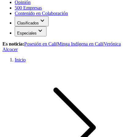
Opinión
500 Empresas
Contenido en Colaboración
expand_more
Clasificados
expand_more
Especiales
Es noticia:
Posesión en Cali
|
Minga Indígena en Cali
|
Verónica
Alcocer
Inicio