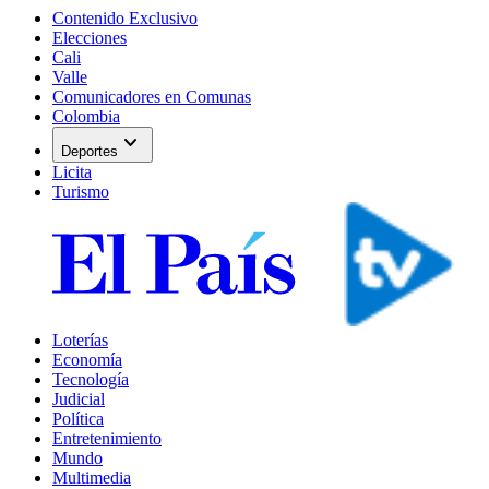
Contenido Exclusivo
Elecciones
Cali
Valle
Comunicadores en Comunas
Colombia
expand_more
Deportes
Licita
Turismo
Loterías
Economía
Tecnología
Judicial
Política
Entretenimiento
Mundo
Multimedia