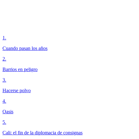
1
.
Cuando pasan los años
2
.
Barrios en peligro
3
.
Hacerse polvo
4
.
Oasis
5
.
Cali: el fin de la diplomacia de consignas