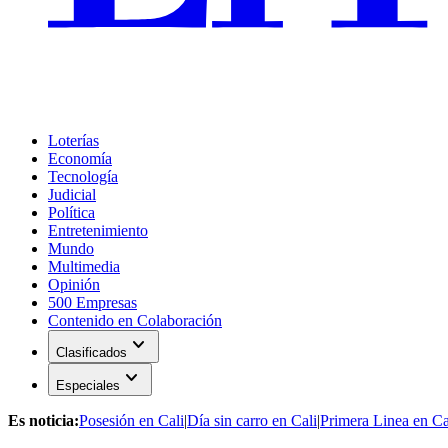
Loterías
Economía
Tecnología
Judicial
Política
Entretenimiento
Mundo
Multimedia
Opinión
500 Empresas
Contenido en Colaboración
expand_more
Clasificados
expand_more
Especiales
Es noticia:
Posesión en Cali
|
Día sin carro en Cali
|
Primera Linea en Ca