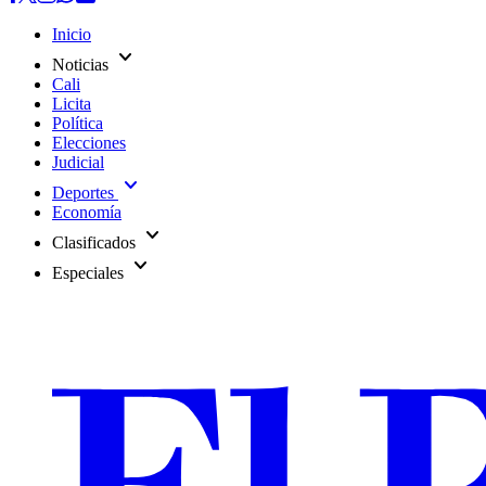
Inicio
expand_more
Noticias
Cali
Licita
Política
Elecciones
Judicial
expand_more
Deportes
Economía
expand_more
Clasificados
expand_more
Especiales