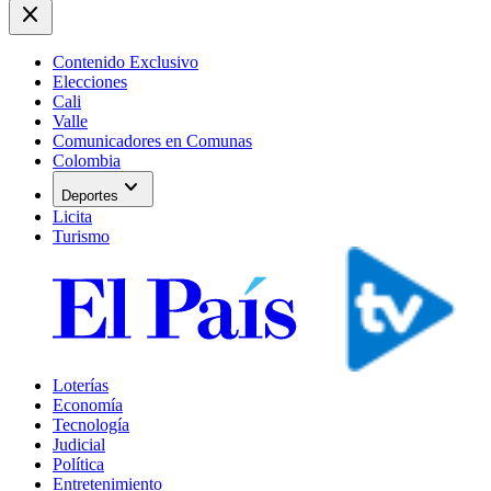
close
Contenido Exclusivo
Elecciones
Cali
Valle
Comunicadores en Comunas
Colombia
expand_more
Deportes
Licita
Turismo
Loterías
Economía
Tecnología
Judicial
Política
Entretenimiento