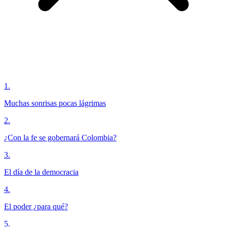
1
.
Muchas sonrisas pocas lágrimas
2
.
¿Con la fe se gobernará Colombia?
3
.
El día de la democracia
4
.
El poder ¿para qué?
5
.