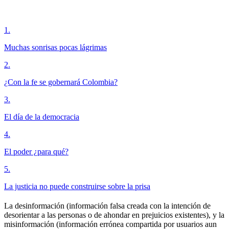
1
.
Muchas sonrisas pocas lágrimas
2
.
¿Con la fe se gobernará Colombia?
3
.
El día de la democracia
4
.
El poder ¿para qué?
5
.
La justicia no puede construirse sobre la prisa
La desinformación (información falsa creada con la intención de
desorientar a las personas o de ahondar en prejuicios existentes), y la
misinformación (información errónea compartida por usuarios aun