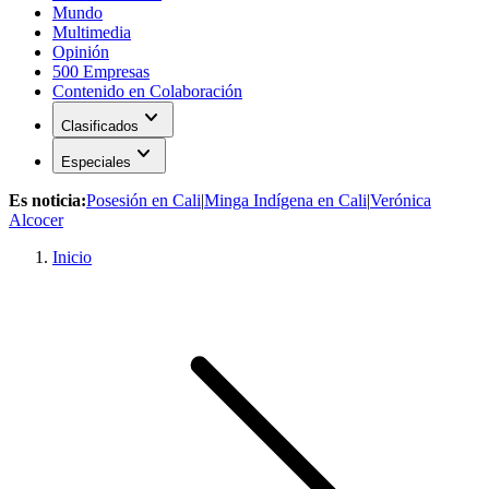
Mundo
Multimedia
Opinión
500 Empresas
Contenido en Colaboración
expand_more
Clasificados
expand_more
Especiales
Es noticia:
Posesión en Cali
|
Minga Indígena en Cali
|
Verónica
Alcocer
Inicio