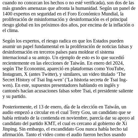
cuando no conozcan los hechos o no esté verificada), son dos de las
más grandes amenazas que afronta la humanidad. Según un panel de
1400 expertos en seguridad en el Foro Económico Mundial, la
proliferación de misinformación y desinformación es el principal
riesgo global en los próximos dos años, por encima de la inflación o
el clima.
Según los expertos, el riesgo radica en que los Estados pueden
asumir un papel fundamental en la proliferación de noticias falsas y
desinformación en terceros países para moldear el sistema
internacional a su antojo. Un ejemplo de esto es lo que sucedió
recientemente en las elecciones de Taiwán. En enero del 2024,
según The Economist, apareció en plataformas como YouTube,
Instagram, X (antes Twitter), y similares, un video titulado ‘The
Secret History of Tsai Ing-wen’ (’La historia secreta de Tsai Ing-
wen). En este, supuestos presentadores hablando en inglés y
cantonés hacían acusaciones falsas sobre Tsai, el presidente saliente
y su partido.
Posteriormente, el 13 de enero, día de la elección en Taiwán, un
audio empezó a circular en el cual Terry Gou, un candidato que se
había retirado de la contienda en noviembre, parecía dar su apoyo al
candidato del partido KMT, el cual es cercano al gobierno de Xi
Jinping. Sin embargo, el excandidato Gou nunca había hecho tal
afirmación. Tanto el video como el audio fueron hechos usando