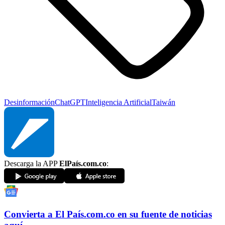
Desinformación
ChatGPT
Inteligencia Artificial
Taiwán
Descarga la APP
ElPaís.com.co
:
Convierta a
El País
.com.co
en su fuente de noticias