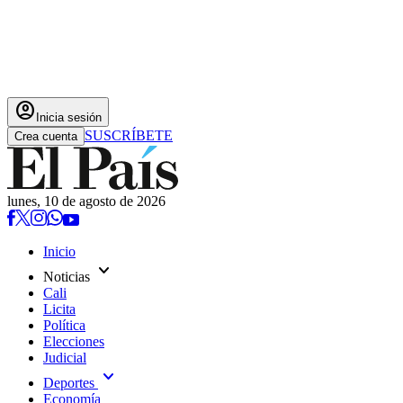
account_circle
Inicia sesión
SUSCRÍBETE
Crea cuenta
lunes, 10 de agosto de 2026
Inicio
expand_more
Noticias
Cali
Licita
Política
Elecciones
Judicial
expand_more
Deportes
Economía