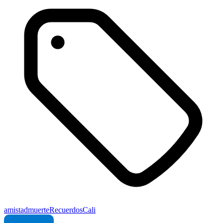
amistad
muerte
Recuerdos
Cali