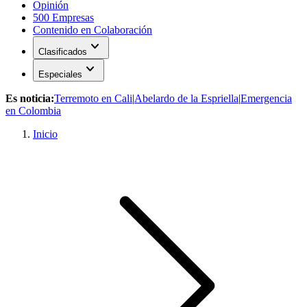
Opinión
500 Empresas
Contenido en Colaboración
expand_more
Clasificados
expand_more
Especiales
Es noticia:
Terremoto en Cali
|
Abelardo de la Espriella
|
Emergencia
en Colombia
Inicio