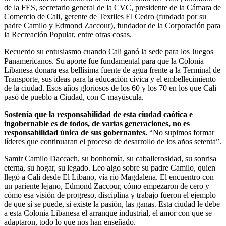
de la FES, secretario general de la CVC, presidente de la Cámara de
Comercio de Cali, gerente de Textiles El Cedro (fundada por su
padre Camilo y Edmond Zaccour), fundador de la Corporación para
la Recreación Popular, entre otras cosas.
Recuerdo su entusiasmo cuando Cali ganó la sede para los Juegos
Panamericanos. Su aporte fue fundamental para que la Colonia
Libanesa donara esa bellísima fuente de agua frente a la Terminal de
Transporte, sus ideas para la educación cívica y el embellecimiento
de la ciudad. Esos años gloriosos de los 60 y los 70 en los que Cali
pasó de pueblo a Ciudad, con C mayúscula.
Sostenía que la responsabilidad de esta ciudad caótica e
ingobernable es de todos, de varias generaciones, no es
responsabilidad única de sus gobernantes.
“No supimos formar
líderes que continuaran el proceso de desarrollo de los años setenta”.
Samir Camilo Daccach, su bonhomía, su caballerosidad, su sonrisa
eterna, su hogar, su legado. Leo algo sobre su padre Camilo, quien
llegó a Cali desde El Líbano, vía río Magdalena. El encuentro con
un pariente lejano, Edmond Zaccour, cómo empezaron de cero y
cómo esa visión de progreso, disciplina y trabajo fueron el ejemplo
de que sí se puede, si existe la pasión, las ganas. Esta ciudad le debe
a esta Colonia Libanesa el arranque industrial, el amor con que se
adaptaron, todo lo que nos han enseñado.