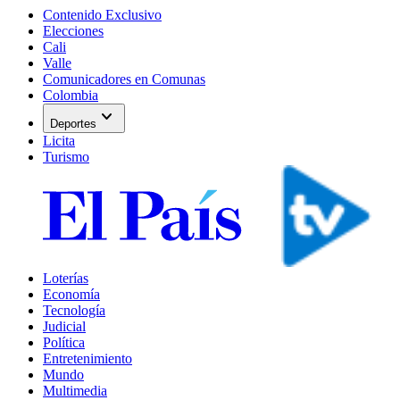
Contenido Exclusivo
Elecciones
Cali
Valle
Comunicadores en Comunas
Colombia
expand_more
Deportes
Licita
Turismo
Loterías
Economía
Tecnología
Judicial
Política
Entretenimiento
Mundo
Multimedia