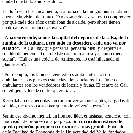
ciudad que tanto amó y le dolió.
Le dolía ver el estancamiento, esa noria en la que giramos sin darnos
cuenta, sin visión de futuro. “Antes -me decía-, se podía comprender
por qué cada dos años cambiaban de alcalde, pero ahora tienen
cuatro años y tampoco se avanza”.
“Aparentemente, somos la capital del deporte, de la salsa, de la
rumba, de la cultura, pero todo en desorden, cada uno va por
su lado”
. “A Cali hay que pensarla, pensarla bien, y despertar el
sentido de pertenencia, no existe cada uno a lo suyo, como rueda
suelta”, “Cali es una colcha de remiendos, no está hilvanada ni
planificada”.
“Por ejemplo, los famosos vendedores ambulantes no son
ambulantes, sus puestos están clavados, anclados. Los únicos
ambulantes son los vendedores de lotería y frutas. El centro de Cali
se redujera si los de centro quieren…”.
Recordábamos anécdotas, fueron conversaciones ágiles, cargadas de
sentido, me resisto a aceptar que no lo volveré a escuchar.
Samir, ese gigante mental, un hombre líder, entusiasta, generoso, con
una visión de progreso a largo plazo.
Su currículum extenso le
queda pequeño, porque su corazón era más grande.
Fundador
de la Facultad de Economía de la Universidad del Valle, fundador