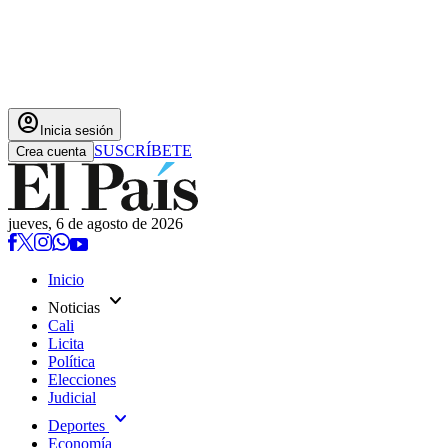
account_circle
Inicia sesión
SUSCRÍBETE
Crea cuenta
jueves, 6 de agosto de 2026
Inicio
expand_more
Noticias
Cali
Licita
Política
Elecciones
Judicial
expand_more
Deportes
Economía