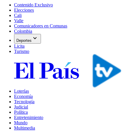
Contenido Exclusivo
Elecciones
Cali
Valle
Comunicadores en Comunas
Colombia
expand_more
Deportes
Licita
Turismo
Loterías
Economía
Tecnología
Judicial
Política
Entretenimiento
Mundo
Multimedia