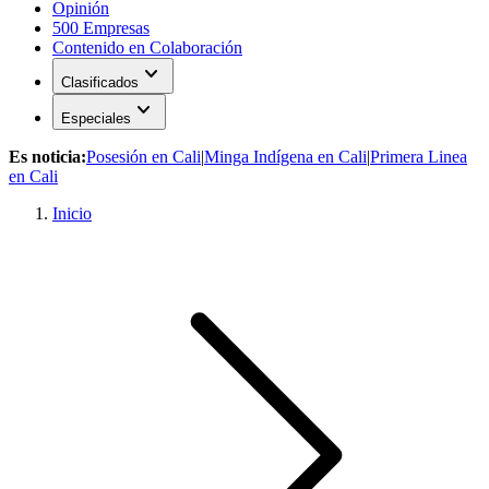
Opinión
500 Empresas
Contenido en Colaboración
expand_more
Clasificados
expand_more
Especiales
Es noticia:
Posesión en Cali
|
Minga Indígena en Cali
|
Primera Linea
en Cali
Inicio