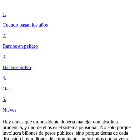
1
.
Cuando pasan los años
2
.
Barrios en peligro
3
.
Hacerse polvo
4
.
Oasis
5
.
Nieves
Hay temas que un presidente debería manejar con absoluta
prudencia, y uno de ellos es el sistema pensional. No solo porque
involucra billones de pesos públicos, sino porque detrás de cada
discusión hay millones de colombianos angustiados por su vejez,