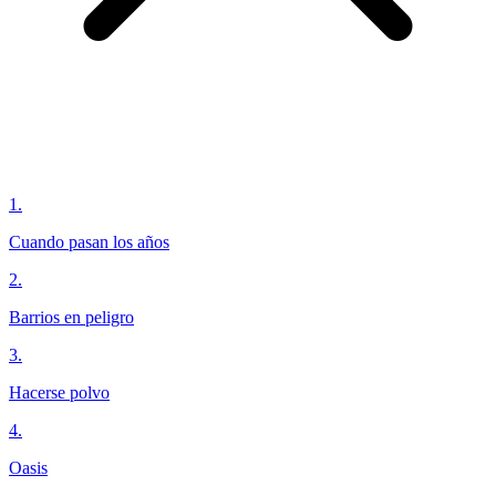
1
.
Cuando pasan los años
2
.
Barrios en peligro
3
.
Hacerse polvo
4
.
Oasis