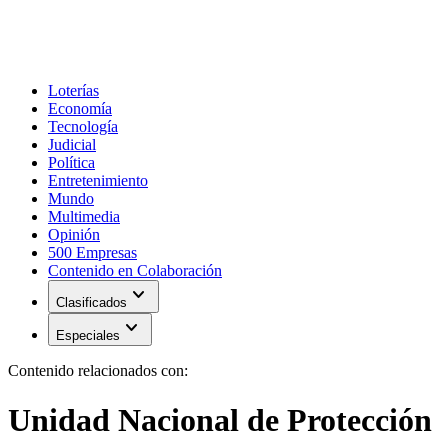
Loterías
Economía
Tecnología
Judicial
Política
Entretenimiento
Mundo
Multimedia
Opinión
500 Empresas
Contenido en Colaboración
expand_more
Clasificados
expand_more
Especiales
Contenido relacionados con:
Unidad Nacional de Protección