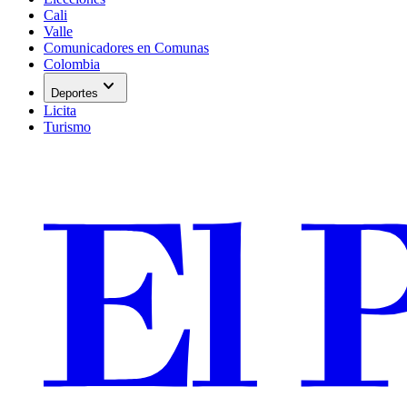
Cali
Valle
Comunicadores en Comunas
Colombia
expand_more
Deportes
Licita
Turismo