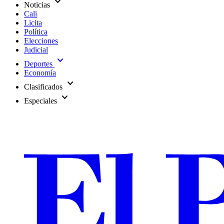
expand_more
Noticias
Cali
Licita
Política
Elecciones
Judicial
expand_more
Deportes
Economía
expand_more
Clasificados
expand_more
Especiales