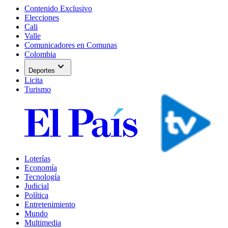
Contenido Exclusivo
Elecciones
Cali
Valle
Comunicadores en Comunas
Colombia
expand_more
Deportes
Licita
Turismo
Loterías
Economía
Tecnología
Judicial
Política
Entretenimiento
Mundo
Multimedia