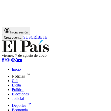
account_circle
Inicia sesión
SUSCRÍBETE
Crea cuenta
viernes, 7 de agosto de 2026
Inicio
expand_more
Noticias
Cali
Licita
Política
Elecciones
Judicial
expand_more
Deportes
Economía