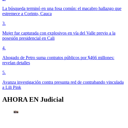
La búsqueda terminó en una fosa común: el macabro hallazgo que
estremece a Corinto, Cauca
3
.
Mujer fue capturada con explosivos en vía del Valle previo a la
posesión presidencial en Cali
4
.
Abogado de Petro suma contratos públicos por $466 millones:
revelan detalles
5
.
Avanza investigación contra presunta red de contrabando vinculada
a Lili Pink
AHORA EN
Judicial