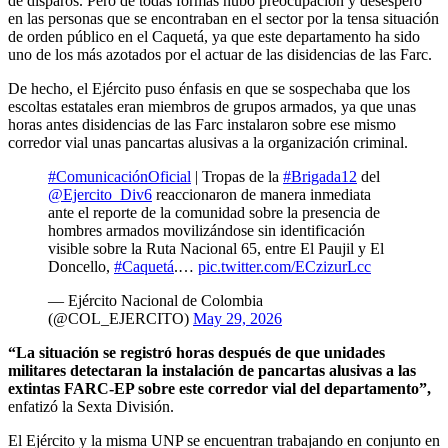
de disparos. Pero de todas formas hubo preocupación y desespero
en las personas que se encontraban en el sector por la tensa situación
de orden público en el Caquetá, ya que este departamento ha sido
uno de los más azotados por el actuar de las disidencias de las Farc.
De hecho, el Ejército puso énfasis en que se sospechaba que los
escoltas estatales eran miembros de grupos armados, ya que unas
horas antes disidencias de las Farc instalaron sobre ese mismo
corredor vial unas pancartas alusivas a la organización criminal.
#ComunicaciónOficial
| Tropas de la
#Brigada12
del
@Ejercito_Div6
reaccionaron de manera inmediata
ante el reporte de la comunidad sobre la presencia de
hombres armados movilizándose sin identificación
visible sobre la Ruta Nacional 65, entre El Paujil y El
Doncello,
#Caquetá
.…
pic.twitter.com/ECzizurLcc
— Ejército Nacional de Colombia
(@COL_EJERCITO)
May 29, 2026
“La situación se registró horas después de que unidades
militares detectaran la instalación de pancartas alusivas a las
extintas FARC-EP sobre este corredor vial del departamento”,
enfatizó la Sexta División.
El Ejército y la misma UNP se encuentran trabajando en conjunto en