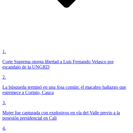
1
.
Corte Suprema otorga libertad a Luis Fernando Velasco por
escandalo de la UNGRD
2
.
La búsqueda terminó en una fosa común: el macabro hallazgo que
estremece a Corinto, Cauca
3
.
Mujer fue capturada con explosivos en vía del Valle previo a la
posesión presidencial en Cali
4
.