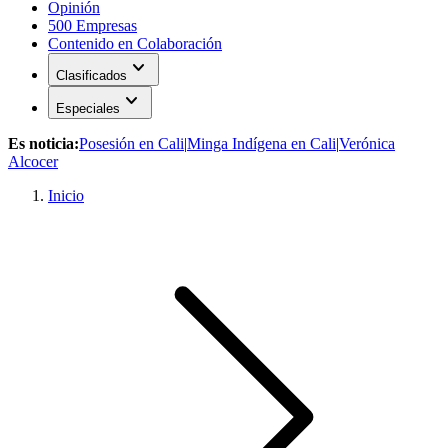
Opinión
500 Empresas
Contenido en Colaboración
expand_more
Clasificados
expand_more
Especiales
Es noticia:
Posesión en Cali
|
Minga Indígena en Cali
|
Verónica
Alcocer
Inicio