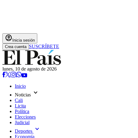
account_circle
Inicia sesión
SUSCRÍBETE
Crea cuenta
lunes, 10 de agosto de 2026
Inicio
expand_more
Noticias
Cali
Licita
Política
Elecciones
Judicial
expand_more
Deportes
Economía