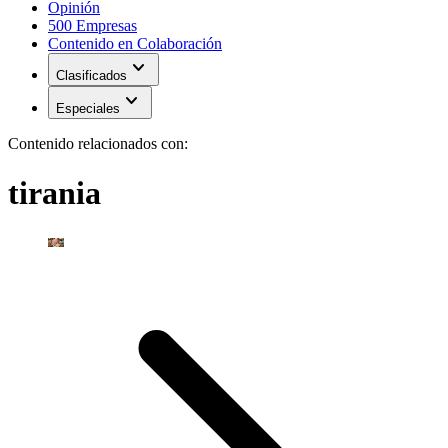
Opinión
500 Empresas
Contenido en Colaboración
expand_more
Clasificados
expand_more
Especiales
Contenido relacionados con:
tirania