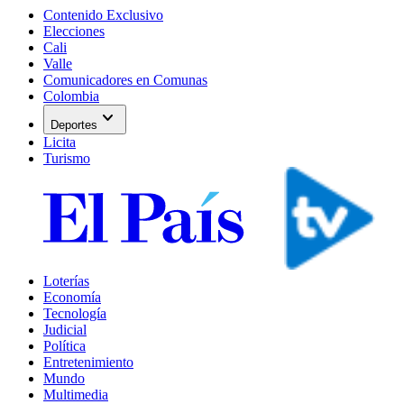
Contenido Exclusivo
Elecciones
Cali
Valle
Comunicadores en Comunas
Colombia
expand_more
Deportes
Licita
Turismo
Loterías
Economía
Tecnología
Judicial
Política
Entretenimiento
Mundo
Multimedia