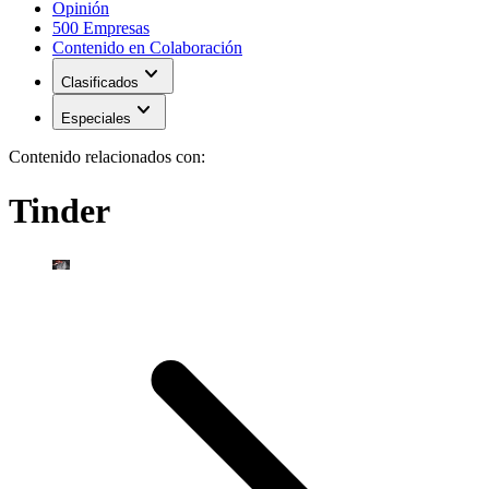
Opinión
500 Empresas
Contenido en Colaboración
expand_more
Clasificados
expand_more
Especiales
Contenido relacionados con:
Tinder