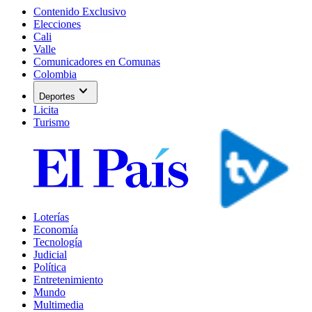
Contenido Exclusivo
Elecciones
Cali
Valle
Comunicadores en Comunas
Colombia
expand_more
Deportes
Licita
Turismo
Loterías
Economía
Tecnología
Judicial
Política
Entretenimiento
Mundo
Multimedia