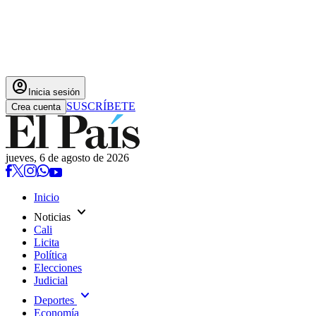
account_circle
Inicia sesión
SUSCRÍBETE
Crea cuenta
jueves, 6 de agosto de 2026
Inicio
expand_more
Noticias
Cali
Licita
Política
Elecciones
Judicial
expand_more
Deportes
Economía