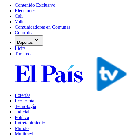
Contenido Exclusivo
Elecciones
Cali
Valle
Comunicadores en Comunas
Colombia
expand_more
Deportes
Licita
Turismo
Loterías
Economía
Tecnología
Judicial
Política
Entretenimiento
Mundo
Multimedia