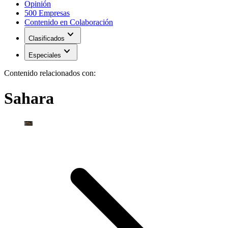
Opinión
500 Empresas
Contenido en Colaboración
expand_more
Clasificados
expand_more
Especiales
Contenido relacionados con:
Sahara