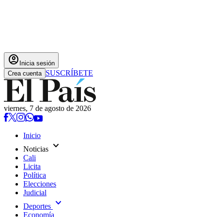
account_circle
Inicia sesión
SUSCRÍBETE
Crea cuenta
viernes, 7 de agosto de 2026
Inicio
expand_more
Noticias
Cali
Licita
Política
Elecciones
Judicial
expand_more
Deportes
Economía