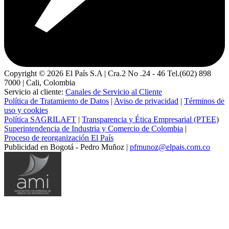
Copyright ©
2026
El País S.A | Cra.2 No .24 - 46 Tel.(602) 898
7000 | Cali, Colombia
Servicio al cliente:
Canales de Servicio al Cliente
Política de Tratamiento de Datos
|
Aviso de privacidad
|
Términos de
uso y cookies
Política SAGRILAFT
|
Transparencia y Ética Empresarial (PTEE)
Superintendencia de Industria y Comercio de Colombia
|
Proceso de reorganización El País
Publicidad en Bogotá - Pedro Muñoz |
pfmunoz@elpais.com.co