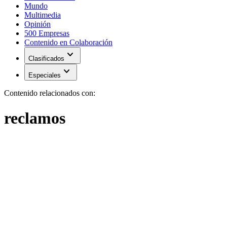
Mundo
Multimedia
Opinión
500 Empresas
Contenido en Colaboración
expand_more
Clasificados
expand_more
Especiales
Contenido relacionados con:
reclamos