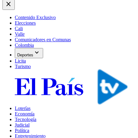
close
Contenido Exclusivo
Elecciones
Cali
Valle
Comunicadores en Comunas
Colombia
expand_more
Deportes
Licita
Turismo
Loterías
Economía
Tecnología
Judicial
Política
Entretenimiento