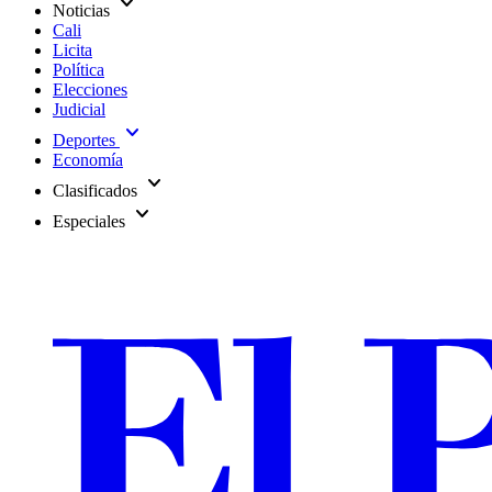
expand_more
Noticias
Cali
Licita
Política
Elecciones
Judicial
expand_more
Deportes
Economía
expand_more
Clasificados
expand_more
Especiales