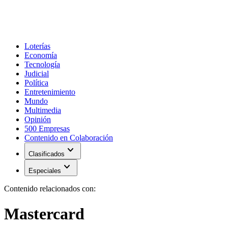
Loterías
Economía
Tecnología
Judicial
Política
Entretenimiento
Mundo
Multimedia
Opinión
500 Empresas
Contenido en Colaboración
expand_more
Clasificados
expand_more
Especiales
Contenido relacionados con:
Mastercard