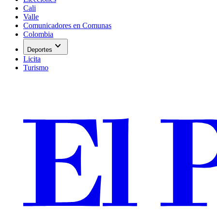
Cali
Valle
Comunicadores en Comunas
Colombia
expand_more
Deportes
Licita
Turismo