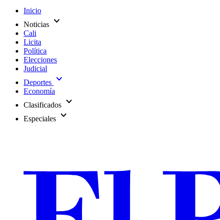
Inicio
expand_more
Noticias
Cali
Licita
Política
Elecciones
Judicial
expand_more
Deportes
Economía
expand_more
Clasificados
expand_more
Especiales