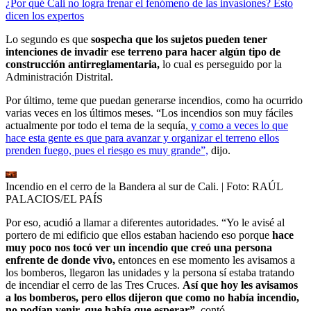
¿Por qué Cali no logra frenar el fenómeno de las invasiones? Esto
dicen los expertos
Lo segundo es que
sospecha que los sujetos pueden tener
intenciones de invadir ese terreno para hacer algún tipo de
construcción antirreglamentaria,
lo cual es perseguido por la
Administración Distrital.
Por último, teme que puedan generarse incendios, como ha ocurrido
varias veces en los últimos meses. “Los incendios son muy fáciles
actualmente por todo el tema de la sequía,
y como a veces lo que
hace esta gente es que para avanzar y organizar el terreno ellos
prenden fuego, pues el riesgo es muy grande”,
dijo.
Incendio en el cerro de la Bandera al sur de Cali.
| Foto:
RAÚL
PALACIOS/EL PAÍS
Por eso, acudió a llamar a diferentes autoridades. “Yo le avisé al
portero de mi edificio que ellos estaban haciendo eso porque
hace
muy poco nos tocó ver un incendio que creó una persona
enfrente de donde vivo,
entonces en ese momento les avisamos a
los bomberos, llegaron las unidades y la persona sí estaba tratando
de incendiar el cerro de las Tres Cruces.
Así que hoy les avisamos
a los bomberos, pero ellos dijeron que como no había incendio,
no podían venir, que había que esperar”
, contó.