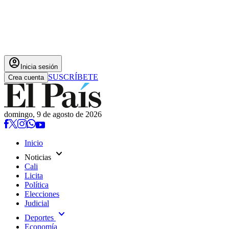
account_circle
Inicia sesión
SUSCRÍBETE
Crea cuenta
domingo, 9 de agosto de 2026
Inicio
expand_more
Noticias
Cali
Licita
Política
Elecciones
Judicial
expand_more
Deportes
Economía