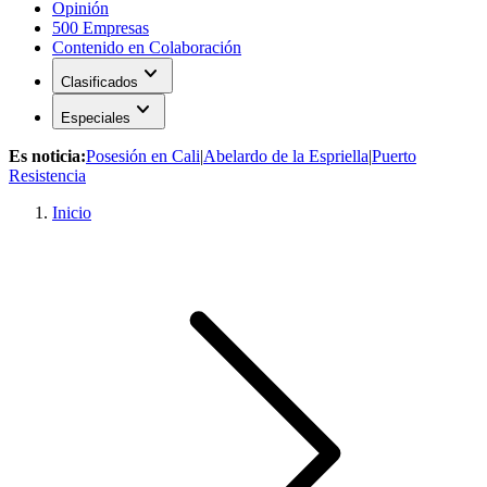
Opinión
500 Empresas
Contenido en Colaboración
expand_more
Clasificados
expand_more
Especiales
Es noticia:
Posesión en Cali
|
Abelardo de la Espriella
|
Puerto
Resistencia
Inicio