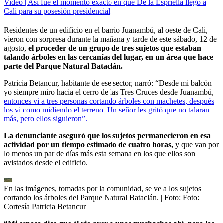
Video | Así fue el momento exacto en que De la Espriella llegó a
Cali para su posesión presidencial
Residentes de un edificio en el barrio Juanambú, al oeste de Cali,
vieron con sorpresa durante la mañana y tarde de este sábado, 12 de
agosto,
el proceder de un grupo de tres sujetos que estaban
talando árboles en las cercanías del lugar, en un área que hace
parte del Parque Natural Bataclán.
Patricia Betancur, habitante de ese sector, narró: “Desde mi balcón
yo siempre miro hacia el cerro de las Tres Cruces desde Juanambú,
entonces vi a tres personas cortando árboles con machetes, después
los vi como midiendo el terreno. Un señor les gritó que no talaran
más, pero ellos siguieron”.
La denunciante aseguró que los sujetos permanecieron en esa
actividad por un tiempo estimado de cuatro horas,
y que van por
lo menos un par de días más esta semana en los que ellos son
avistados desde el edificio.
En las imágenes, tomadas por la comunidad, se ve a los sujetos
cortando los árboles del Parque Natural Bataclán.
| Foto:
Foto:
Cortesía Patricia Betancur