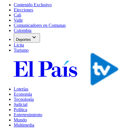
Contenido Exclusivo
Elecciones
Cali
Valle
Comunicadores en Comunas
Colombia
expand_more
Deportes
Licita
Turismo
Loterías
Economía
Tecnología
Judicial
Política
Entretenimiento
Mundo
Multimedia