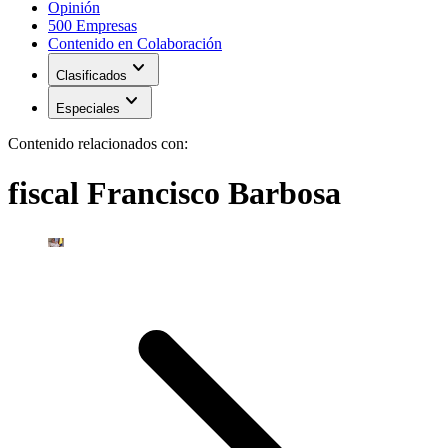
Opinión
500 Empresas
Contenido en Colaboración
expand_more
Clasificados
expand_more
Especiales
Contenido relacionados con:
fiscal Francisco Barbosa