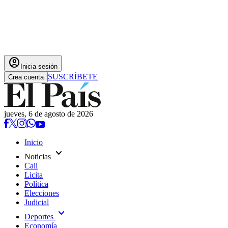
account_circle
Inicia sesión
SUSCRÍBETE
Crea cuenta
jueves, 6 de agosto de 2026
Inicio
expand_more
Noticias
Cali
Licita
Política
Elecciones
Judicial
expand_more
Deportes
Economía