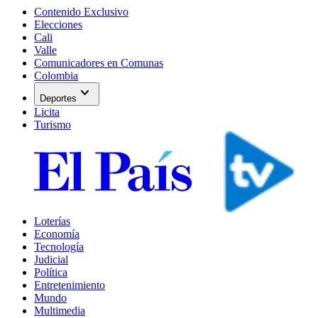
Contenido Exclusivo
Elecciones
Cali
Valle
Comunicadores en Comunas
Colombia
expand_more
Deportes
Licita
Turismo
Loterías
Economía
Tecnología
Judicial
Política
Entretenimiento
Mundo
Multimedia