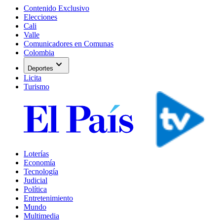
Contenido Exclusivo
Elecciones
Cali
Valle
Comunicadores en Comunas
Colombia
expand_more
Deportes
Licita
Turismo
Loterías
Economía
Tecnología
Judicial
Política
Entretenimiento
Mundo
Multimedia