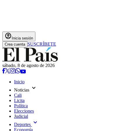
account_circle
Inicia sesión
SUSCRÍBETE
Crea cuenta
sábado, 8 de agosto de 2026
Inicio
expand_more
Noticias
Cali
Licita
Política
Elecciones
Judicial
expand_more
Deportes
Economía