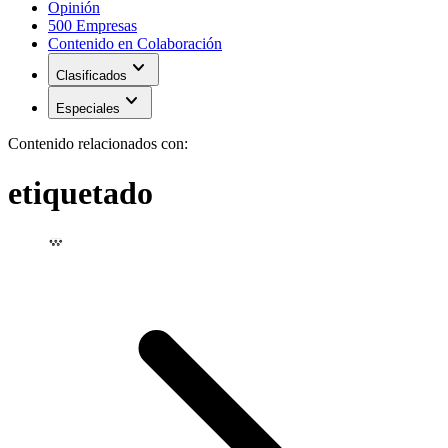
Opinión
500 Empresas
Contenido en Colaboración
expand_more
Clasificados
expand_more
Especiales
Contenido relacionados con:
etiquetado