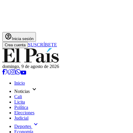
account_circle
Inicia sesión
SUSCRÍBETE
Crea cuenta
domingo, 9 de agosto de 2026
Inicio
expand_more
Noticias
Cali
Licita
Política
Elecciones
Judicial
expand_more
Deportes
Economía