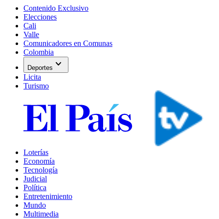
Contenido Exclusivo
Elecciones
Cali
Valle
Comunicadores en Comunas
Colombia
expand_more
Deportes
Licita
Turismo
Loterías
Economía
Tecnología
Judicial
Política
Entretenimiento
Mundo
Multimedia