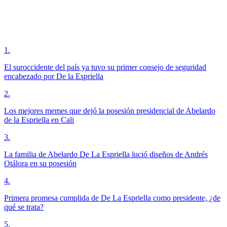
1
.
El suroccidente del país ya tuvo su primer consejo de seguridad
encabezado por De la Espriella
2
.
Los mejores memes que dejó la posesión presidencial de Abelardo
de la Espriella en Cali
3
.
La familia de Abelardo De La Espriella lució diseños de Andrés
Otálora en su posesión
4
.
Primera promesa cumplida de De La Espriella como presidente, ¿de
qué se trata?
5
.