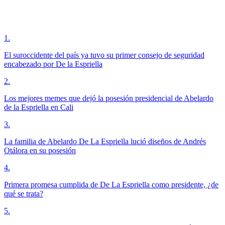
1
.
El suroccidente del país ya tuvo su primer consejo de seguridad
encabezado por De la Espriella
2
.
Los mejores memes que dejó la posesión presidencial de Abelardo
de la Espriella en Cali
3
.
La familia de Abelardo De La Espriella lució diseños de Andrés
Otálora en su posesión
4
.
Primera promesa cumplida de De La Espriella como presidente, ¿de
qué se trata?
5
.