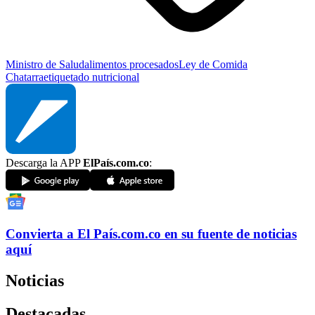
Ministro de Salud
alimentos procesados
Ley de Comida
Chatarra
etiquetado nutricional
Descarga la APP
ElPaís.com.co
:
Convierta a
El País
.com.co
en su fuente de noticias
aquí
Noticias
Destacadas