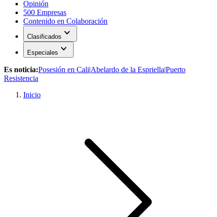
Opinión
500 Empresas
Contenido en Colaboración
expand_more
Clasificados
expand_more
Especiales
Es noticia:
Posesión en Cali
|
Abelardo de la Espriella
|
Puerto
Resistencia
Inicio