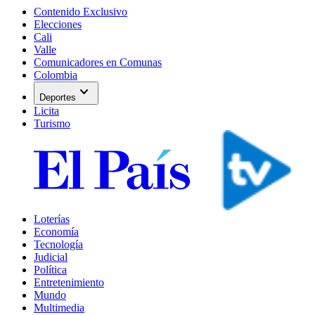
Contenido Exclusivo
Elecciones
Cali
Valle
Comunicadores en Comunas
Colombia
expand_more
Deportes
Licita
Turismo
Loterías
Economía
Tecnología
Judicial
Política
Entretenimiento
Mundo
Multimedia