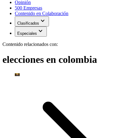
Opinión
500 Empresas
Contenido en Colaboración
expand_more
Clasificados
expand_more
Especiales
Contenido relacionados con:
elecciones en colombia