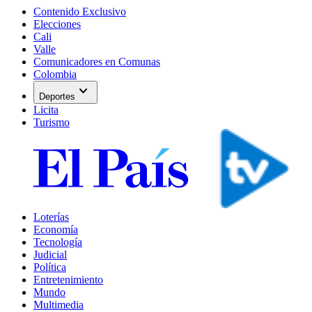
Contenido Exclusivo
Elecciones
Cali
Valle
Comunicadores en Comunas
Colombia
expand_more
Deportes
Licita
Turismo
Loterías
Economía
Tecnología
Judicial
Política
Entretenimiento
Mundo
Multimedia