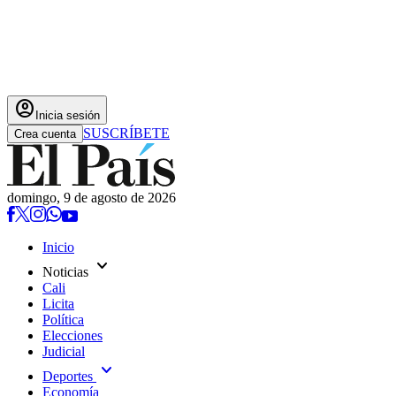
account_circle
Inicia sesión
SUSCRÍBETE
Crea cuenta
domingo, 9 de agosto de 2026
Inicio
expand_more
Noticias
Cali
Licita
Política
Elecciones
Judicial
expand_more
Deportes
Economía