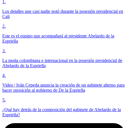
1
.
Los detalles que casi nadie notó durante la posesión presidencial en
Cali
2
.
Este es el equipo que acompañará al presidente Abelardo de la
Espriella
3
.
La moda colombiana e internacional en la posesión presidencial de
Abelardo de la Espriella
4
.
Video | Iván Cepeda anuncia la creación de un gabinete alterno para
hacer oposición al gobierno de De la Espriella
5
.
¿Qué hay detrás de la composición del gabinete de Abelardo de la
Espriella?