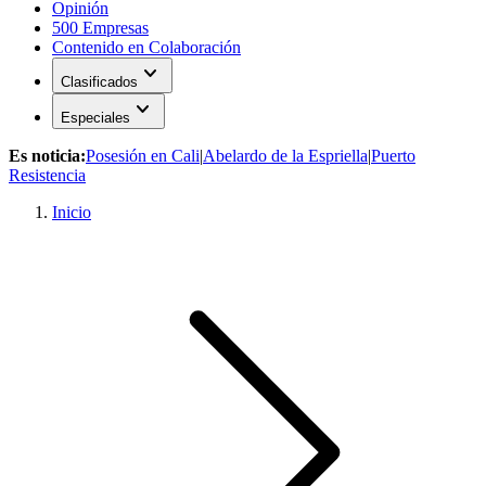
Opinión
500 Empresas
Contenido en Colaboración
expand_more
Clasificados
expand_more
Especiales
Es noticia:
Posesión en Cali
|
Abelardo de la Espriella
|
Puerto
Resistencia
Inicio