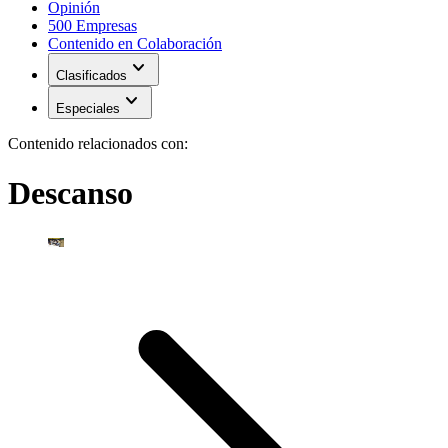
Opinión
500 Empresas
Contenido en Colaboración
expand_more
Clasificados
expand_more
Especiales
Contenido relacionados con:
Descanso