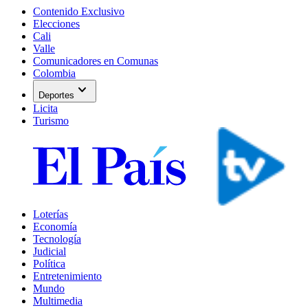
Contenido Exclusivo
Elecciones
Cali
Valle
Comunicadores en Comunas
Colombia
expand_more
Deportes
Licita
Turismo
Loterías
Economía
Tecnología
Judicial
Política
Entretenimiento
Mundo
Multimedia