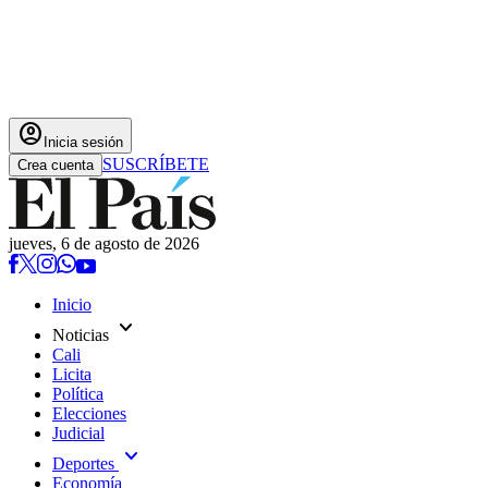
account_circle
Inicia sesión
SUSCRÍBETE
Crea cuenta
jueves, 6 de agosto de 2026
Inicio
expand_more
Noticias
Cali
Licita
Política
Elecciones
Judicial
expand_more
Deportes
Economía