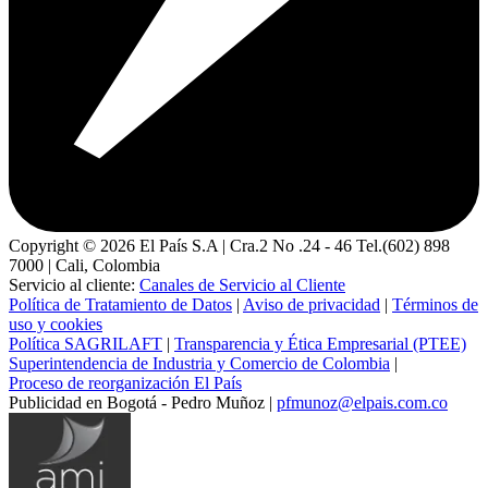
Copyright ©
2026
El País S.A | Cra.2 No .24 - 46 Tel.(602) 898
7000 | Cali, Colombia
Servicio al cliente:
Canales de Servicio al Cliente
Política de Tratamiento de Datos
|
Aviso de privacidad
|
Términos de
uso y cookies
Política SAGRILAFT
|
Transparencia y Ética Empresarial (PTEE)
Superintendencia de Industria y Comercio de Colombia
|
Proceso de reorganización El País
Publicidad en Bogotá - Pedro Muñoz |
pfmunoz@elpais.com.co