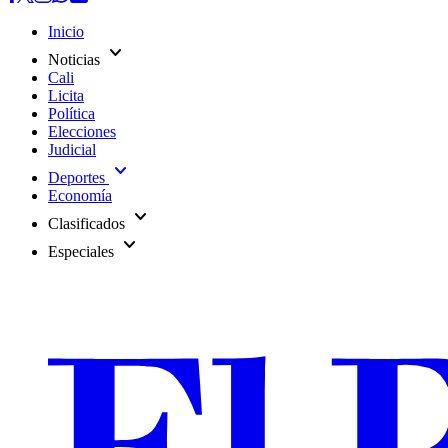
Inicio
expand_more
Noticias
Cali
Licita
Política
Elecciones
Judicial
expand_more
Deportes
Economía
expand_more
Clasificados
expand_more
Especiales