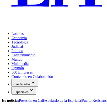
Loterías
Economía
Tecnología
Judicial
Política
Entretenimiento
Mundo
Multimedia
Opinión
500 Empresas
Contenido en Colaboración
expand_more
Clasificados
expand_more
Especiales
Es noticia:
Posesión en Cali
|
Abelardo de la Espriella
|
Puerto Resistenc