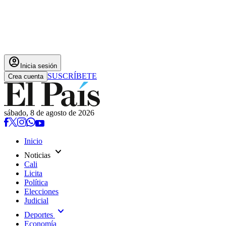
account_circle
Inicia sesión
SUSCRÍBETE
Crea cuenta
sábado, 8 de agosto de 2026
Inicio
expand_more
Noticias
Cali
Licita
Política
Elecciones
Judicial
expand_more
Deportes
Economía