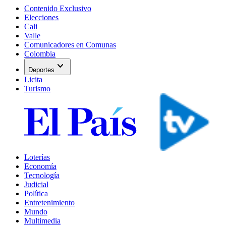
Contenido Exclusivo
Elecciones
Cali
Valle
Comunicadores en Comunas
Colombia
expand_more
Deportes
Licita
Turismo
Loterías
Economía
Tecnología
Judicial
Política
Entretenimiento
Mundo
Multimedia