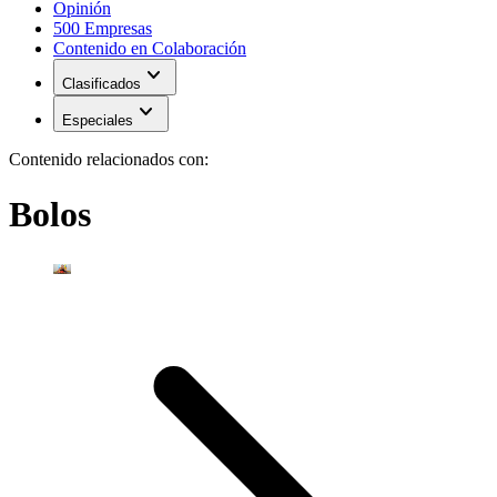
Opinión
500 Empresas
Contenido en Colaboración
expand_more
Clasificados
expand_more
Especiales
Contenido relacionados con:
Bolos