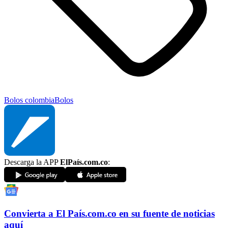
Bolos colombia
Bolos
Descarga la APP
ElPaís.com.co
:
Convierta a
El País
.com.co
en su fuente de noticias
aquí