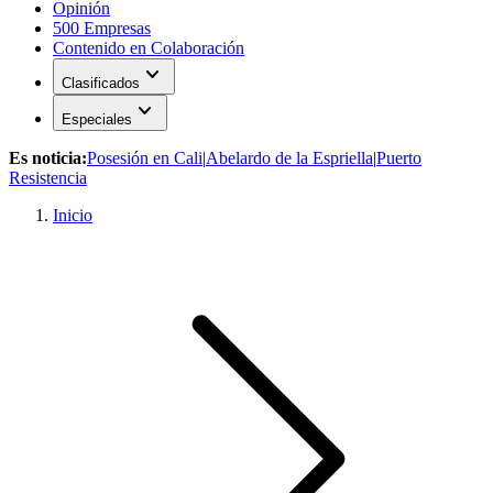
Opinión
500 Empresas
Contenido en Colaboración
expand_more
Clasificados
expand_more
Especiales
Es noticia:
Posesión en Cali
|
Abelardo de la Espriella
|
Puerto
Resistencia
Inicio