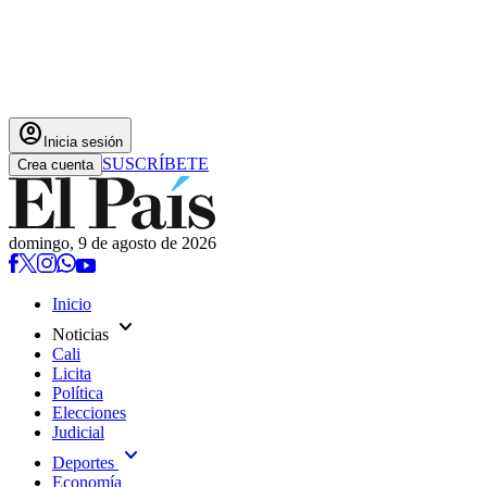
account_circle
Inicia sesión
SUSCRÍBETE
Crea cuenta
domingo, 9 de agosto de 2026
Inicio
expand_more
Noticias
Cali
Licita
Política
Elecciones
Judicial
expand_more
Deportes
Economía