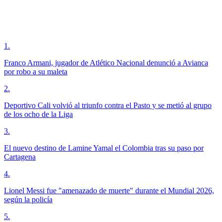
1
.
Franco Armani, jugador de Atlético Nacional denunció a Avianca
por robo a su maleta
2
.
Deportivo Cali volvió al triunfo contra el Pasto y se metió al grupo
de los ocho de la Liga
3
.
El nuevo destino de Lamine Yamal el Colombia tras su paso por
Cartagena
4
.
Lionel Messi fue "amenazado de muerte" durante el Mundial 2026,
según la policía
5
.