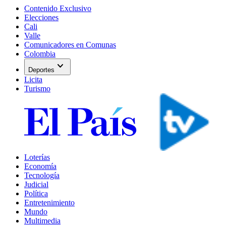
Contenido Exclusivo
Elecciones
Cali
Valle
Comunicadores en Comunas
Colombia
expand_more
Deportes
Licita
Turismo
Loterías
Economía
Tecnología
Judicial
Política
Entretenimiento
Mundo
Multimedia