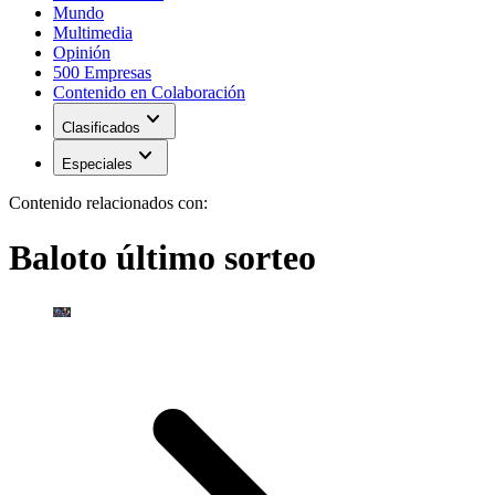
Mundo
Multimedia
Opinión
500 Empresas
Contenido en Colaboración
expand_more
Clasificados
expand_more
Especiales
Contenido relacionados con:
Baloto último sorteo