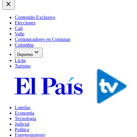
close
Contenido Exclusivo
Elecciones
Cali
Valle
Comunicadores en Comunas
Colombia
expand_more
Deportes
Licita
Turismo
Loterías
Economía
Tecnología
Judicial
Política
Entretenimiento