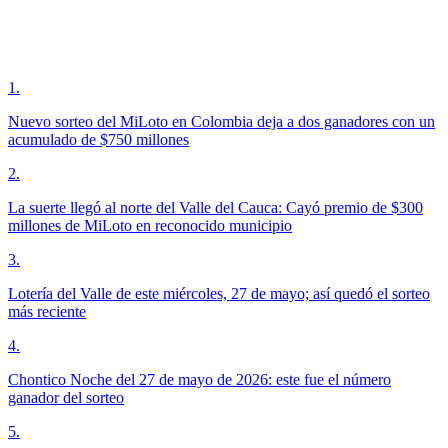
1
.
Nuevo sorteo del MiLoto en Colombia deja a dos ganadores con un
acumulado de $750 millones
2
.
La suerte llegó al norte del Valle del Cauca: Cayó premio de $300
millones de MiLoto en reconocido municipio
3
.
Lotería del Valle de este miércoles, 27 de mayo; así quedó el sorteo
más reciente
4
.
Chontico Noche del 27 de mayo de 2026: este fue el número
ganador del sorteo
5
.