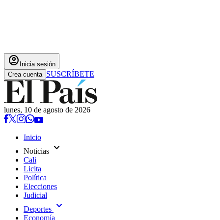
account_circle
Inicia sesión
SUSCRÍBETE
Crea cuenta
lunes, 10 de agosto de 2026
Inicio
expand_more
Noticias
Cali
Licita
Política
Elecciones
Judicial
expand_more
Deportes
Economía