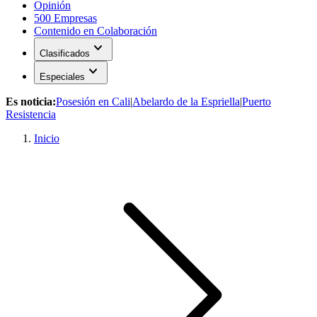
Opinión
500 Empresas
Contenido en Colaboración
expand_more
Clasificados
expand_more
Especiales
Es noticia:
Posesión en Cali
|
Abelardo de la Espriella
|
Puerto
Resistencia
Inicio