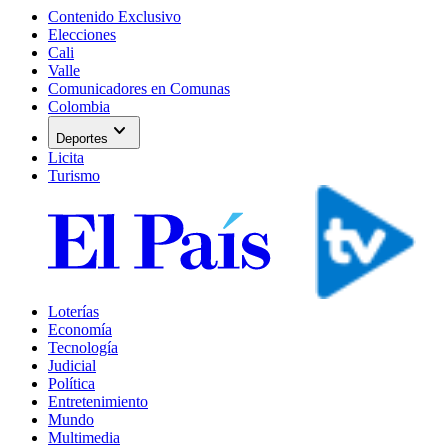
Contenido Exclusivo
Elecciones
Cali
Valle
Comunicadores en Comunas
Colombia
expand_more
Deportes
Licita
Turismo
Loterías
Economía
Tecnología
Judicial
Política
Entretenimiento
Mundo
Multimedia