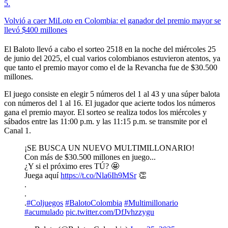
5
.
Volvió a caer MiLoto en Colombia: el ganador del premio mayor se
llevó $400 millones
El Baloto llevó a cabo el sorteo 2518 en la noche del miércoles 25
de junio del 2025, el cual varios colombianos estuvieron atentos, ya
que tanto el premio mayor como el de la Revancha fue de $30.500
millones.
El juego consiste en elegir 5 números del 1 al 43 y una súper balota
con números del 1 al 16. El jugador que acierte todos los números
gana el premio mayor. El sorteo se realiza todos los miércoles y
sábados entre las 11:00 p.m. y las 11:15 p.m. se transmite por el
Canal 1.
¡SE BUSCA UN NUEVO MULTIMILLONARIO!
Con más de $30.500 millones en juego...
¿Y si el próximo eres TÚ? 🤩
Juega aquí
https://t.co/Nla6Ih9MSr
👏
.
.
.
#Coljuegos
#BalotoColombia
#Multimillonario
#acumulado
pic.twitter.com/DfJvhzzygu