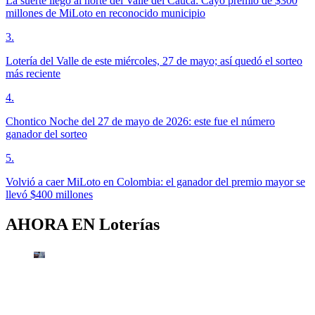
La suerte llegó al norte del Valle del Cauca: Cayó premio de $300
millones de MiLoto en reconocido municipio
3
.
Lotería del Valle de este miércoles, 27 de mayo; así quedó el sorteo
más reciente
4
.
Chontico Noche del 27 de mayo de 2026: este fue el número
ganador del sorteo
5
.
Volvió a caer MiLoto en Colombia: el ganador del premio mayor se
llevó $400 millones
AHORA EN
Loterías