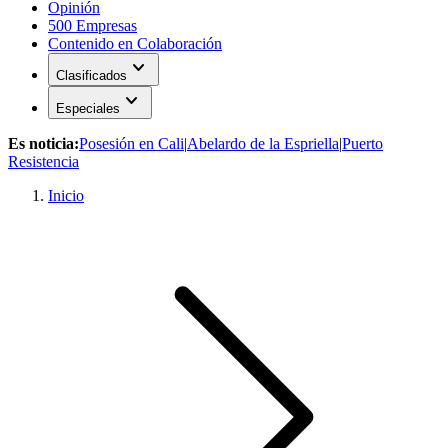
Opinión
500 Empresas
Contenido en Colaboración
expand_more
Clasificados
expand_more
Especiales
Es noticia:
Posesión en Cali
|
Abelardo de la Espriella
|
Puerto
Resistencia
Inicio