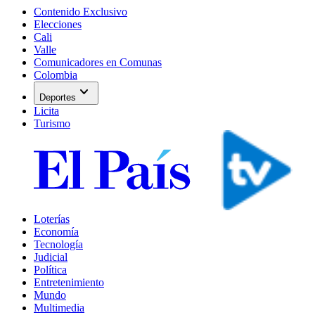
Contenido Exclusivo
Elecciones
Cali
Valle
Comunicadores en Comunas
Colombia
expand_more
Deportes
Licita
Turismo
Loterías
Economía
Tecnología
Judicial
Política
Entretenimiento
Mundo
Multimedia