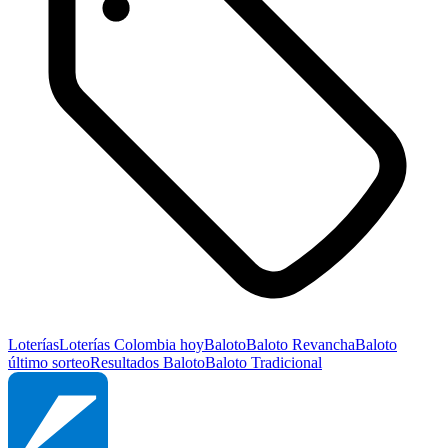
Loterías
Loterías Colombia hoy
Baloto
Baloto Revancha
Baloto
último sorteo
Resultados Baloto
Baloto Tradicional