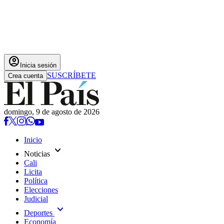
account_circle
Inicia sesión
SUSCRÍBETE
Crea cuenta
domingo, 9 de agosto de 2026
Inicio
expand_more
Noticias
Cali
Licita
Política
Elecciones
Judicial
expand_more
Deportes
Economía