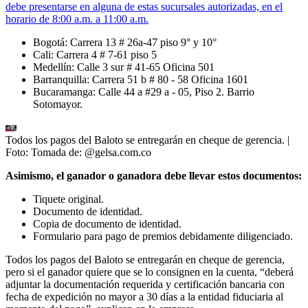
debe presentarse en alguna de estas sucursales autorizadas, en el
horario de 8:00 a.m. a 11:00 a.m.
Bogotá: Carrera 13 # 26a-47 piso 9° y 10°
Cali: Carrera 4 # 7-61 piso 5
Medellín: Calle 3 sur # 41-65 Oficina 501
Barranquilla: Carrera 51 b # 80 - 58 Oficina 1601
Bucaramanga: Calle 44 a #29 a - 05, Piso 2. Barrio
Sotomayor.
Todos los pagos del Baloto se entregarán en cheque de gerencia.
|
Foto:
Tomada de: @gelsa.com.co
Asimismo, el ganador o ganadora debe llevar estos documentos:
Tiquete original.
Documento de identidad.
Copia de documento de identidad.
Formulario para pago de premios debidamente diligenciado.
Todos los pagos del Baloto se entregarán en cheque de gerencia,
pero si el ganador quiere que se lo consignen en la cuenta, “deberá
adjuntar la documentación requerida y certificación bancaria con
fecha de expedición no mayor a 30 días a la entidad fiduciaria al