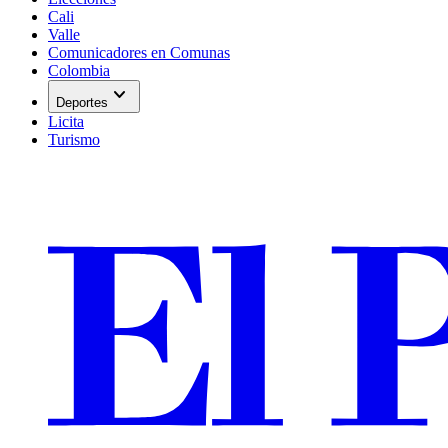
Cali
Valle
Comunicadores en Comunas
Colombia
expand_more
Deportes
Licita
Turismo