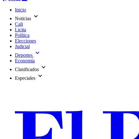
Inicio
expand_more
Noticias
Cali
Licita
Política
Elecciones
Judicial
expand_more
Deportes
Economía
expand_more
Clasificados
expand_more
Especiales