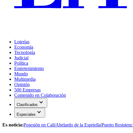
Loterías
Economía
Tecnología
Judicial
Política
Entretenimiento
Mundo
Multimedia
Opinión
500 Empresas
Contenido en Colaboración
expand_more
Clasificados
expand_more
Especiales
Es noticia:
Posesión en Cali
|
Abelardo de la Espriella
|
Puerto Resistenc