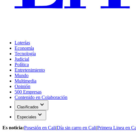
Loterías
Economía
Tecnología
Judicial
Política
Entretenimiento
Mundo
Multimedia
Opinión
500 Empresas
Contenido en Colaboración
expand_more
Clasificados
expand_more
Especiales
Es noticia:
Posesión en Cali
|
Día sin carro en Cali
|
Primera Linea en Ca