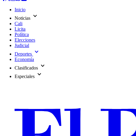
Inicio
expand_more
Noticias
Cali
Licita
Política
Elecciones
Judicial
expand_more
Deportes
Economía
expand_more
Clasificados
expand_more
Especiales