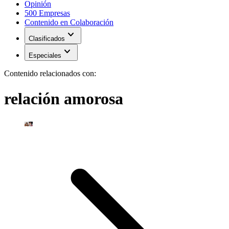
Opinión
500 Empresas
Contenido en Colaboración
expand_more
Clasificados
expand_more
Especiales
Contenido relacionados con:
relación amorosa