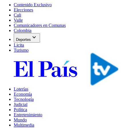
Contenido Exclusivo
Elecciones
Cali
Valle
Comunicadores en Comunas
Colombia
expand_more
Deportes
Licita
Turismo
Loterías
Economía
Tecnología
Judicial
Política
Entretenimiento
Mundo
Multimedia