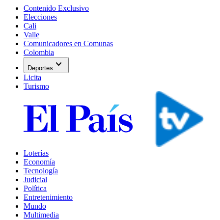
Contenido Exclusivo
Elecciones
Cali
Valle
Comunicadores en Comunas
Colombia
expand_more
Deportes
Licita
Turismo
Loterías
Economía
Tecnología
Judicial
Política
Entretenimiento
Mundo
Multimedia