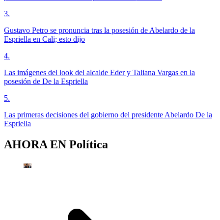
3
.
Gustavo Petro se pronuncia tras la posesión de Abelardo de la
Espriella en Cali; esto dijo
4
.
Las imágenes del look del alcalde Eder y Taliana Vargas en la
posesión de De la Espriella
5
.
Las primeras decisiones del gobierno del presidente Abelardo De la
Espriella
AHORA EN
Política