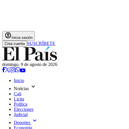
account_circle
Inicia sesión
SUSCRÍBETE
Crea cuenta
domingo, 9 de agosto de 2026
Inicio
expand_more
Noticias
Cali
Licita
Política
Elecciones
Judicial
expand_more
Deportes
Economía