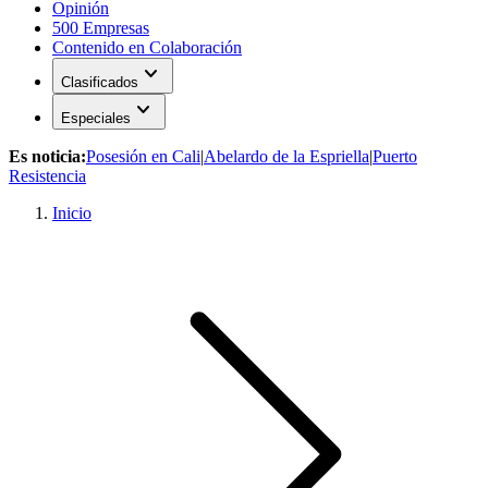
Opinión
500 Empresas
Contenido en Colaboración
expand_more
Clasificados
expand_more
Especiales
Es noticia:
Posesión en Cali
|
Abelardo de la Espriella
|
Puerto
Resistencia
Inicio