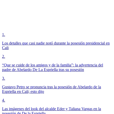
1
.
Los detalles que casi nadie notó durante la posesión presidencial en
Cali
2
.
“Que se cuide de los amigos y de la familia”: la advertencia del
padre de Abelardo De La Espriella tras su posesión
3
.
Gustavo Petro se pronuncia tras la posesión de Abelardo de la
Espriella en Cali; esto dijo
4
.
Las imágenes del look del alcalde Eder y Taliana Vargas en la
posesión de De la Espriella