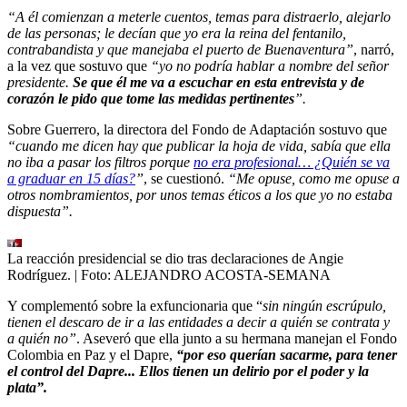
“A él comienzan a meterle cuentos, temas para distraerlo, alejarlo
de las personas; le decían que yo era la reina del fentanilo,
contrabandista y que manejaba el puerto de Buenaventura”
, narró,
a la vez que sostuvo que
“yo no podría hablar a nombre del señor
presidente.
Se que él me va a escuchar en esta entrevista y de
corazón le pido que tome las medidas pertinentes
”.
Sobre Guerrero, la directora del Fondo de Adaptación sostuvo que
“cuando me dicen hay que publicar la hoja de vida, sabía que ella
no iba a pasar los filtros porque
no era profesional… ¿Quién se va
a graduar en 15 días?
”
, se cuestionó.
“Me opuse, como me opuse a
otros nombramientos, por unos temas éticos a los que yo no estaba
dispuesta”.
La reacción presidencial se dio tras declaraciones de Angie
Rodríguez.
| Foto:
ALEJANDRO ACOSTA-SEMANA
Y complementó sobre la exfuncionaria que “
sin ningún escrúpulo,
tienen el descaro de ir a las entidades a decir a quién se contrata y
a quién no”
. Aseveró que ella junto a su hermana manejan el Fondo
Colombia en Paz y el Dapre,
“por eso querían sacarme, para tener
el control del Dapre... Ellos tienen un delirio por el poder y la
plata”.