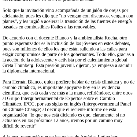
Solo que la invitación vino acompañada de un jalón de orejas por
adelantado, pues les dijo que “no vengan con discursos, vengan con
planes”, y les urgió a acelerar la transición de las fuentes de energía
basadas en combustibles fósiles a las renovables.
De acuerdo con el docente Blanco y la ambientalista Rocha, otro
punto esperanzador es la inclusión de los jóvenes en estos debates,
pues son millones de ellos los que están saliendo a las calles para
exigir compromisos de parte de los gobernantes. Todo ello, gracias a
la acción de la adolescente y activista por el calentamiento global
Greta Thunberg. Esta presión juvenil, dijeron, ya empieza a sacudir
la diplomacia internacional.
Para Hernán Blanco, quien prefiere hablar de crisis climática y no de
cambio climático, es importante apoyarse hoy en la evidencia
científica, que está cada vez más a la mano, refiriéndose, entre otros,
al Grupo Intergubernamental de Expertos sobre el Cambio
Climático, IPCC, por sus siglas en inglés (Intergovernmental Panel
on Climate Change) al decir que el reciente informe de esta
organización “lo que nos está diciendo es que, claramente, si no
actuamos en los próximos 12 años, iremos por un camino muy
difícil de revertir”.
A la vez, reconoció que en los países de América Latina hay