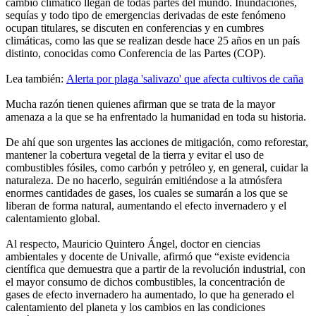
cambio climático llegan de todas partes del mundo. Inundaciones,
sequías y todo tipo de emergencias derivadas de este fenómeno
ocupan titulares, se discuten en conferencias y en cumbres
climáticas, como las que se realizan desde hace 25 años en un país
distinto, conocidas como Conferencia de las Partes (COP).
Lea también:
Alerta por plaga 'salivazo' que afecta cultivos de caña
Mucha razón tienen quienes afirman que se trata de la mayor
amenaza a la que se ha enfrentado la humanidad en toda su historia.
De ahí que son urgentes las acciones de mitigación, como reforestar,
mantener la cobertura vegetal de la tierra y evitar el uso de
combustibles fósiles, como carbón y petróleo y, en general, cuidar la
naturaleza. De no hacerlo, seguirán emitiéndose a la atmósfera
enormes cantidades de gases, los cuales se sumarán a los que se
liberan de forma natural, aumentando el efecto invernadero y el
calentamiento global.
Al respecto, Mauricio Quintero Ángel, doctor en ciencias
ambientales y docente de Univalle, afirmó que “existe evidencia
científica que demuestra que a partir de la revolución industrial, con
el mayor consumo de dichos combustibles, la concentración de
gases de efecto invernadero ha aumentado, lo que ha generado el
calentamiento del planeta y los cambios en las condiciones