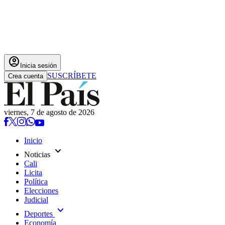
account_circle
Inicia sesión
SUSCRÍBETE
Crea cuenta
viernes, 7 de agosto de 2026
Inicio
expand_more
Noticias
Cali
Licita
Política
Elecciones
Judicial
expand_more
Deportes
Economía