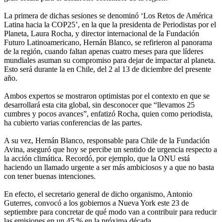
La primera de dichas sesiones se denominó ‘Los Retos de América
Latina hacia la COP25’, en la que la presidenta de Periodistas por el
Planeta, Laura Rocha, y director internacional de la Fundación
Futuro Latinoamericano, Hernán Blanco, se refirieron al panorama
de la región, cuando faltan apenas cuatro meses para que líderes
mundiales asuman su compromiso para dejar de impactar al planeta.
Esto será durante la en Chile, del 2 al 13 de diciembre del presente
año.
Ambos expertos se mostraron optimistas por el contexto en que se
desarrollará esta cita global, sin desconocer que “llevamos 25
cumbres y pocos avances”, enfatizó Rocha, quien como periodista,
ha cubierto varias conferencias de las partes.
A su vez, Hernán Blanco, responsable para Chile de la Fundación
Avina, aseguró que hoy se percibe un sentido de urgencia respecto a
la acción climática. Recordó, por ejemplo, que la ONU está
haciendo un llamado urgente a ser más ambiciosos y a que no basta
con tener buenas intenciones.
En efecto, el secretario general de dicho organismo, Antonio
Guterres, convocó a los gobiernos a Nueva York este 23 de
septiembre para concretar de qué modo van a contribuir para reducir
las emisiones en un 45 % en la próxima década.