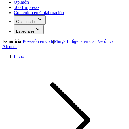
Opinión
500 Empresas
Contenido en Colaboración
expand_more
Clasificados
expand_more
Especiales
Es noticia:
Posesión en Cali
|
Minga Indígena en Cali
|
Verónica
Alcocer
Inicio