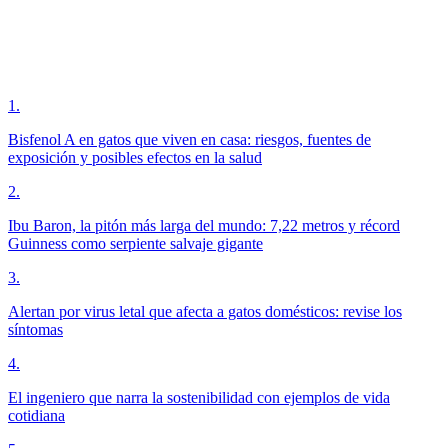
1
.
Bisfenol A en gatos que viven en casa: riesgos, fuentes de
exposición y posibles efectos en la salud
2
.
Ibu Baron, la pitón más larga del mundo: 7,22 metros y récord
Guinness como serpiente salvaje gigante
3
.
Alertan por virus letal que afecta a gatos domésticos: revise los
síntomas
4
.
El ingeniero que narra la sostenibilidad con ejemplos de vida
cotidiana