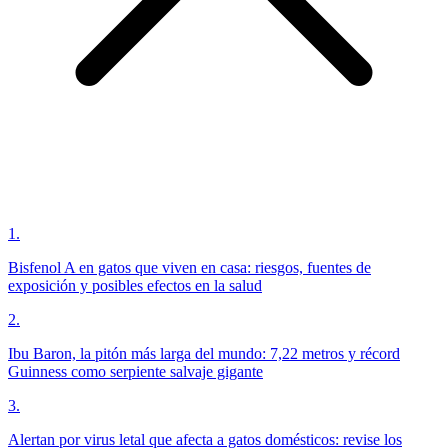
1
.
Bisfenol A en gatos que viven en casa: riesgos, fuentes de
exposición y posibles efectos en la salud
2
.
Ibu Baron, la pitón más larga del mundo: 7,22 metros y récord
Guinness como serpiente salvaje gigante
3
.
Alertan por virus letal que afecta a gatos domésticos: revise los