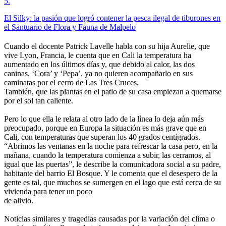
5
.
El Silky: la pasión que logró contener la pesca ilegal de tiburones en
el Santuario de Flora y Fauna de Malpelo
Cuando el docente Patrick Lavelle habla con su hija Aurelie, que
vive Lyon, Francia, le cuenta que en Cali la temperatura ha
aumentado en los últimos días y, que debido al calor, las dos
caninas, ‘Cora’ y ‘Pepa’, ya no quieren acompañarlo en sus
caminatas por el cerro de Las Tres Cruces.
También, que las plantas en el patio de su casa empiezan a quemarse
por el sol tan caliente.
Pero lo que ella le relata al otro lado de la línea lo deja aún más
preocupado, porque en Europa la situación es más grave que en
Cali, con temperaturas que superan los 40 grados centígrados.
“Abrimos las ventanas en la noche para refrescar la casa pero, en la
mañana, cuando la temperatura comienza a subir, las cerramos, al
igual que las puertas”, le describe la comunicadora social a su padre,
habitante del barrio El Bosque. Y le comenta que el desespero de la
gente es tal, que muchos se sumergen en el lago que está cerca de su
vivienda para tener un poco
de alivio.
Noticias similares y tragedias causadas por la variación del clima o