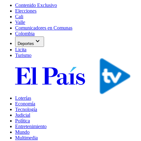
Contenido Exclusivo
Elecciones
Cali
Valle
Comunicadores en Comunas
Colombia
expand_more
Deportes
Licita
Turismo
Loterías
Economía
Tecnología
Judicial
Política
Entretenimiento
Mundo
Multimedia