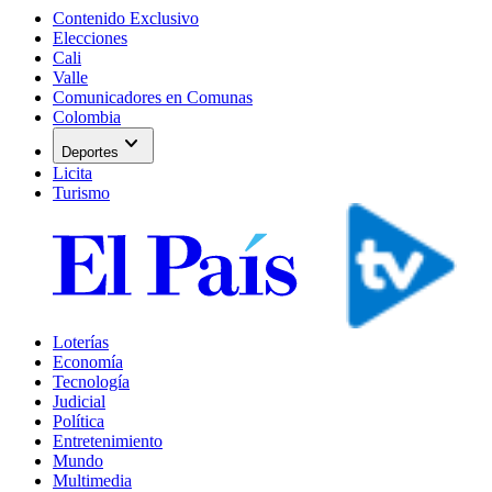
Contenido Exclusivo
Elecciones
Cali
Valle
Comunicadores en Comunas
Colombia
expand_more
Deportes
Licita
Turismo
Loterías
Economía
Tecnología
Judicial
Política
Entretenimiento
Mundo
Multimedia