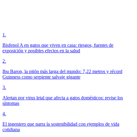
1
.
Bisfenol A en gatos que viven en casa: riesgos, fuentes de
exposición y posibles efectos en la salud
2
.
Ibu Baron, la pitón más larga del mundo: 7,22 metros y récord
Guinness como serpiente salvaje gigante
3
.
Alertan por virus letal que afecta a gatos domésticos: revise los
síntomas
4
.
El ingeniero que narra la sostenibilidad con ejemplos de vida
cotidiana