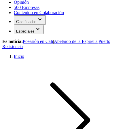
Opinión
500 Empresas
Contenido en Colaboración
expand_more
Clasificados
expand_more
Especiales
Es noticia:
Posesión en Cali
|
Abelardo de la Espriella
|
Puerto
Resistencia
Inicio