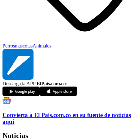
Perros
mascotas
Animales
Descarga la APP
ElPaís.com.co
:
Convierta a
El País
.com.co
en su fuente de noticias
aquí
Noticias