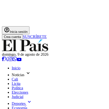
account_circle
Inicia sesión
SUSCRÍBETE
Crea cuenta
domingo, 9 de agosto de 2026
Inicio
expand_more
Noticias
Cali
Licita
Política
Elecciones
Judicial
expand_more
Deportes
Economía