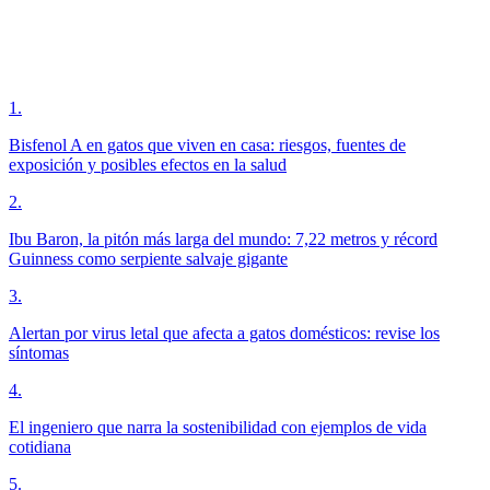
1
.
Bisfenol A en gatos que viven en casa: riesgos, fuentes de
exposición y posibles efectos en la salud
2
.
Ibu Baron, la pitón más larga del mundo: 7,22 metros y récord
Guinness como serpiente salvaje gigante
3
.
Alertan por virus letal que afecta a gatos domésticos: revise los
síntomas
4
.
El ingeniero que narra la sostenibilidad con ejemplos de vida
cotidiana
5
.