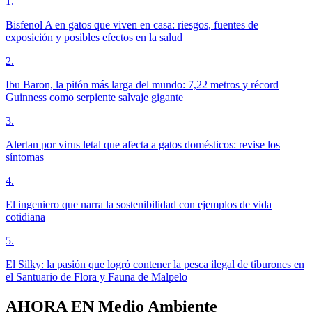
1
.
Bisfenol A en gatos que viven en casa: riesgos, fuentes de
exposición y posibles efectos en la salud
2
.
Ibu Baron, la pitón más larga del mundo: 7,22 metros y récord
Guinness como serpiente salvaje gigante
3
.
Alertan por virus letal que afecta a gatos domésticos: revise los
síntomas
4
.
El ingeniero que narra la sostenibilidad con ejemplos de vida
cotidiana
5
.
El Silky: la pasión que logró contener la pesca ilegal de tiburones en
el Santuario de Flora y Fauna de Malpelo
AHORA EN
Medio Ambiente