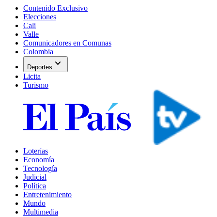
Contenido Exclusivo
Elecciones
Cali
Valle
Comunicadores en Comunas
Colombia
expand_more
Deportes
Licita
Turismo
Loterías
Economía
Tecnología
Judicial
Política
Entretenimiento
Mundo
Multimedia