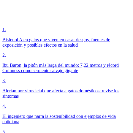
1
.
Bisfenol A en gatos que viven en casa: riesgos, fuentes de
exposición y posibles efectos en la salud
2
.
Ibu Baron, la pitón más larga del mundo: 7,22 metros y récord
Guinness como serpiente salvaje gigante
3
.
Alertan por virus letal que afecta a gatos domésticos: revise los
síntomas
4
.
El ingeniero que narra la sostenibilidad con ejemplos de vida
cotidiana
5
.