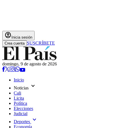
account_circle
Inicia sesión
SUSCRÍBETE
Crea cuenta
domingo, 9 de agosto de 2026
Inicio
expand_more
Noticias
Cali
Licita
Política
Elecciones
Judicial
expand_more
Deportes
Economía