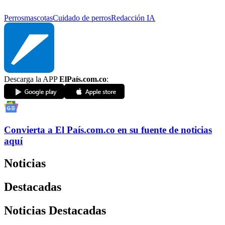
Perros
mascotas
Cuidado de perros
Redacción IA
Descarga la APP
ElPaís.com.co
:
Convierta a
El País
.com.co
en su fuente de noticias
aquí
Noticias
Destacadas
Noticias Destacadas