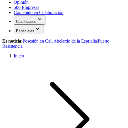
Opinión
500 Empresas
Contenido en Colaboración
expand_more
Clasificados
expand_more
Especiales
Es noticia:
Posesión en Cali
|
Abelardo de la Espriella
|
Puerto
Resistencia
Inicio