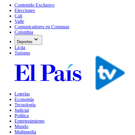
Contenido Exclusivo
Elecciones
Cali
Valle
Comunicadores en Comunas
Colombia
expand_more
Deportes
Licita
Turismo
Loterías
Economía
Tecnología
Judicial
Política
Entretenimiento
Mundo
Multimedia