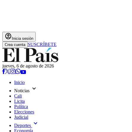
account_circle
Inicia sesión
SUSCRÍBETE
Crea cuenta
jueves, 6 de agosto de 2026
Inicio
expand_more
Noticias
Cali
Licita
Política
Elecciones
Judicial
expand_more
Deportes
Economía