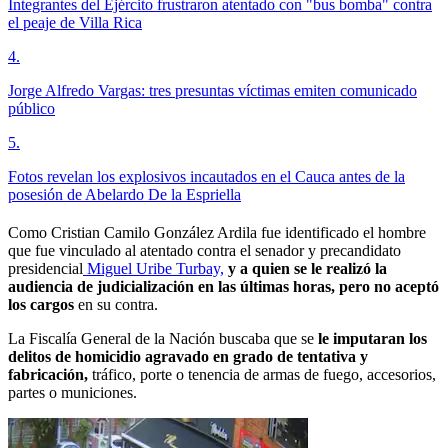
Integrantes del Ejército frustraron atentado con "bus bomba" contra
el peaje de Villa Rica
4
.
Jorge Alfredo Vargas: tres presuntas víctimas emiten comunicado
público
5
.
Fotos revelan los explosivos incautados en el Cauca antes de la
posesión de Abelardo De la Espriella
Como Cristian Camilo González Ardila fue identificado el hombre
que fue vinculado al atentado contra el senador y precandidato
presidencial
Miguel Uribe Turbay,
y
a quien se le realizó la
audiencia de judicialización en las últimas horas, pero no aceptó
los cargos
en su contra.
La Fiscalía General de la Nación buscaba que se
le imputaran los
delitos de homicidio agravado en grado de tentativa y
fabricación,
tráfico, porte o tenencia de armas de fuego, accesorios,
partes o municiones.