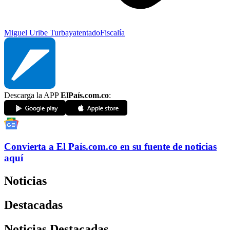
Miguel Uribe Turbay
atentado
Fiscalía
Descarga la APP
ElPaís.com.co
:
Convierta a
El País
.com.co
en su fuente de noticias
aquí
Noticias
Destacadas
Noticias Destacadas