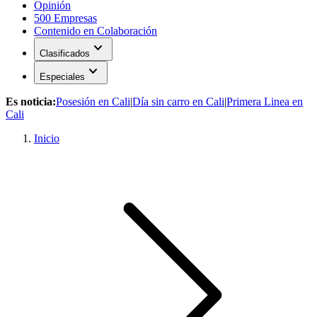
Opinión
500 Empresas
Contenido en Colaboración
expand_more
Clasificados
expand_more
Especiales
Es noticia:
Posesión en Cali
|
Día sin carro en Cali
|
Primera Linea en
Cali
Inicio