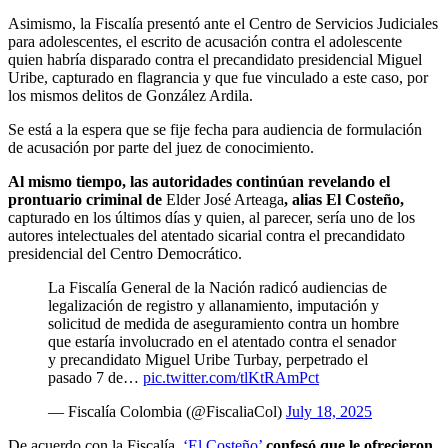
Asimismo, la Fiscalía presentó ante el Centro de Servicios Judiciales
para adolescentes, el escrito de acusación contra el adolescente
quien habría disparado contra el precandidato presidencial Miguel
Uribe, capturado en flagrancia y que fue vinculado a este caso, por
los mismos delitos de González Ardila.
Se está a la espera que se fije fecha para audiencia de formulación
de acusación por parte del juez de conocimiento.
Al mismo tiempo, las autoridades continúan revelando el
prontuario criminal de
Elder José Arteaga
, alias El Costeño,
capturado en los últimos días y quien, al parecer, sería uno de los
autores intelectuales del atentado sicarial contra el precandidato
presidencial del Centro Democrático.
La Fiscalía General de la Nación radicó audiencias de
legalización de registro y allanamiento, imputación y
solicitud de medida de aseguramiento contra un hombre
que estaría involucrado en el atentado contra el senador
y precandidato Miguel Uribe Turbay, perpetrado el
pasado 7 de…
pic.twitter.com/tlKtRAmPct
— Fiscalía Colombia (@FiscaliaCol)
July 18, 2025
De acuerdo con la Fiscalía,
‘El Costeño’
confesó que le ofrecieron