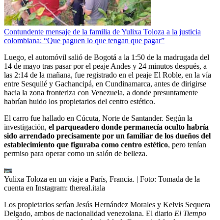
Contundente mensaje de la familia de Yulixa Toloza a la justicia
colombiana: “Que paguen lo que tengan que pagar”
Luego, el automóvil salió de Bogotá a la 1:50 de la madrugada del
14 de mayo tras pasar por el peaje Andes y 24 minutos después, a
las 2:14 de la mañana, fue registrado en el peaje El Roble, en la vía
entre Sesquilé y Gachancipá, en Cundinamarca, antes de dirigirse
hacia la zona fronteriza con Venezuela, a donde presuntamente
habrían huido los propietarios del centro estético.
El carro fue hallado en Cúcuta, Norte de Santander. Según la
investigación,
el parqueadero donde permanecía oculto habría
sido arrendado precisamente por un familiar de los dueños del
establecimiento que figuraba como centro estético
, pero tenían
permiso para operar como un salón de belleza.
Yulixa Toloza en un viaje a París, Francia.
| Foto:
Tomada de la
cuenta en Instagram: thereal.itala
Los propietarios serían Jesús Hernández Morales y Kelvis Sequera
Delgado, ambos de nacionalidad venezolana. El diario
El Tiempo