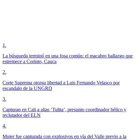
1
.
La búsqueda terminó en una fosa común: el macabro hallazgo que
estremece a Corinto, Cauca
2
.
Corte Suprema otorga libertad a Luis Fernando Velasco por
escandalo de la UNGRD
3
.
Capturan en Cali a alias ‘Tulita’, presunto coordinador bélico y
reclutador del ELN
4
.
Mujer fue capturada con explosivos en vía del Valle previo a la