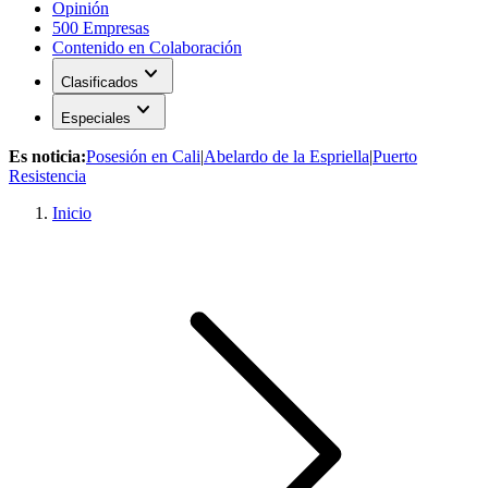
Opinión
500 Empresas
Contenido en Colaboración
expand_more
Clasificados
expand_more
Especiales
Es noticia:
Posesión en Cali
|
Abelardo de la Espriella
|
Puerto
Resistencia
Inicio