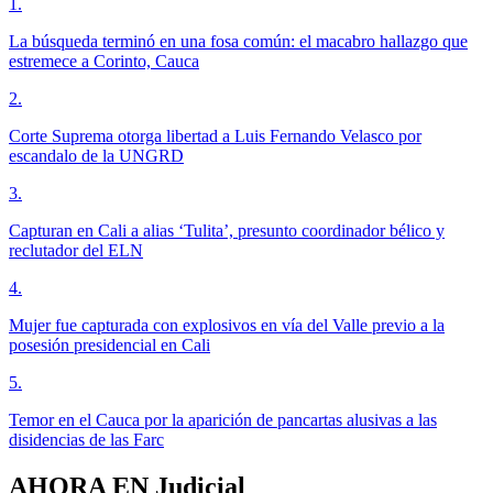
1
.
La búsqueda terminó en una fosa común: el macabro hallazgo que
estremece a Corinto, Cauca
2
.
Corte Suprema otorga libertad a Luis Fernando Velasco por
escandalo de la UNGRD
3
.
Capturan en Cali a alias ‘Tulita’, presunto coordinador bélico y
reclutador del ELN
4
.
Mujer fue capturada con explosivos en vía del Valle previo a la
posesión presidencial en Cali
5
.
Temor en el Cauca por la aparición de pancartas alusivas a las
disidencias de las Farc
AHORA EN
Judicial