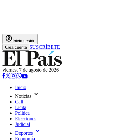
account_circle
Inicia sesión
SUSCRÍBETE
Crea cuenta
viernes, 7 de agosto de 2026
Inicio
expand_more
Noticias
Cali
Licita
Política
Elecciones
Judicial
expand_more
Deportes
Economía