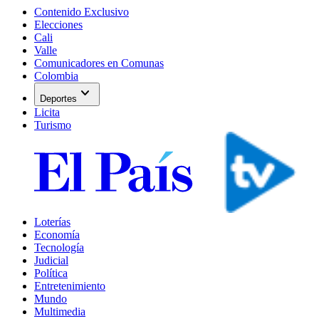
Contenido Exclusivo
Elecciones
Cali
Valle
Comunicadores en Comunas
Colombia
expand_more
Deportes
Licita
Turismo
Loterías
Economía
Tecnología
Judicial
Política
Entretenimiento
Mundo
Multimedia