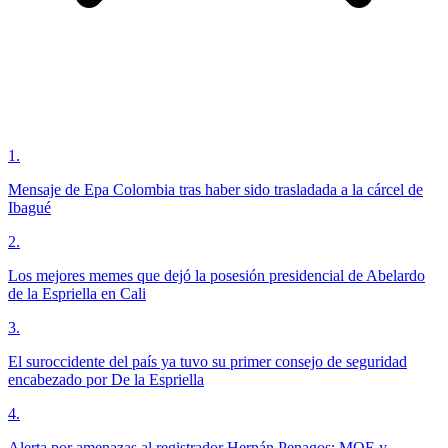
1
.
Mensaje de Epa Colombia tras haber sido trasladada a la cárcel de
Ibagué
2
.
Los mejores memes que dejó la posesión presidencial de Abelardo
de la Espriella en Cali
3
.
El suroccidente del país ya tuvo su primer consejo de seguridad
encabezado por De la Espriella
4
.
Alerta por amenazas al registrador Hernán Penagos: MOE y