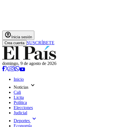
account_circle
Inicia sesión
SUSCRÍBETE
Crea cuenta
domingo, 9 de agosto de 2026
Inicio
expand_more
Noticias
Cali
Licita
Política
Elecciones
Judicial
expand_more
Deportes
Economía