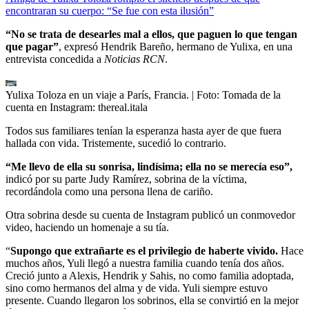
encontraran su cuerpo: “Se fue con esta ilusión”
“No se trata de desearles mal a ellos, que paguen lo que tengan
que pagar”
, expresó Hendrik Bareño, hermano de Yulixa, en una
entrevista concedida a
Noticias RCN
.
Yulixa Toloza en un viaje a París, Francia.
| Foto:
Tomada de la
cuenta en Instagram: thereal.itala
Todos sus familiares tenían la esperanza hasta ayer de que fuera
hallada con vida. Tristemente, sucedió lo contrario.
“Me llevo de ella su sonrisa, lindísima; ella no se merecía eso”,
indicó por su parte Judy Ramírez, sobrina de la víctima,
recordándola como una persona llena de cariño.
Otra sobrina desde su cuenta de Instagram publicó un conmovedor
video, haciendo un homenaje a su tía.
“
Supongo que extrañarte es el privilegio de haberte vivido.
Hace
muchos años, Yuli llegó a nuestra familia cuando tenía dos años.
Creció junto a Alexis, Hendrik y Sahis, no como familia adoptada,
sino como hermanos del alma y de vida. Yuli siempre estuvo
presente. Cuando llegaron los sobrinos, ella se convirtió en la mejor