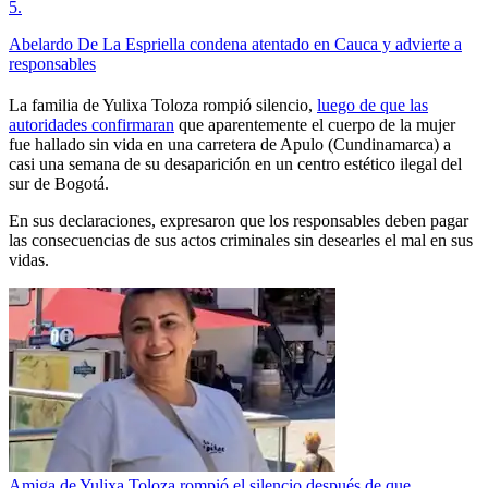
5
.
Abelardo De La Espriella condena atentado en Cauca y advierte a
responsables
La familia de Yulixa Toloza rompió silencio,
luego de que las
autoridades confirmaran
que aparentemente el cuerpo de la mujer
fue hallado sin vida en una carretera de Apulo (Cundinamarca) a
casi una semana de su desaparición en un centro estético ilegal del
sur de Bogotá.
En sus declaraciones, expresaron que los responsables deben pagar
las consecuencias de sus actos criminales sin desearles el mal en sus
vidas.
Amiga de Yulixa Toloza rompió el silencio después de que