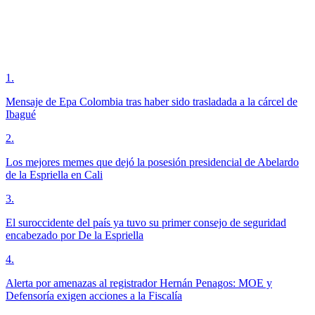
1
.
Mensaje de Epa Colombia tras haber sido trasladada a la cárcel de
Ibagué
2
.
Los mejores memes que dejó la posesión presidencial de Abelardo
de la Espriella en Cali
3
.
El suroccidente del país ya tuvo su primer consejo de seguridad
encabezado por De la Espriella
4
.
Alerta por amenazas al registrador Hernán Penagos: MOE y
Defensoría exigen acciones a la Fiscalía