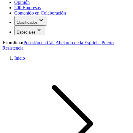
Opinión
500 Empresas
Contenido en Colaboración
expand_more
Clasificados
expand_more
Especiales
Es noticia:
Posesión en Cali
|
Abelardo de la Espriella
|
Puerto
Resistencia
Inicio