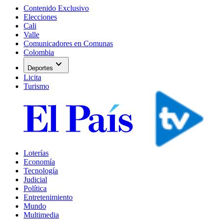
Contenido Exclusivo
Elecciones
Cali
Valle
Comunicadores en Comunas
Colombia
expand_more
Deportes
Licita
Turismo
Loterías
Economía
Tecnología
Judicial
Política
Entretenimiento
Mundo
Multimedia