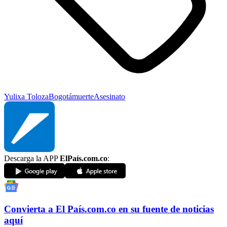
Yulixa Toloza
Bogotá
muerte
Asesinato
Descarga la APP
ElPaís.com.co
:
Convierta a
El País
.com.co
en su fuente de noticias
aquí