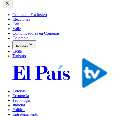
close
Contenido Exclusivo
Elecciones
Cali
Valle
Comunicadores en Comunas
Colombia
expand_more
Deportes
Licita
Turismo
Loterías
Economía
Tecnología
Judicial
Política
Entretenimiento