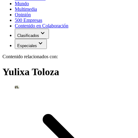
Mundo
Multimedia
Opinión
500 Empresas
Contenido en Colaboración
expand_more
Clasificados
expand_more
Especiales
Contenido relacionados con:
Yulixa Toloza