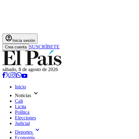
account_circle
Inicia sesión
SUSCRÍBETE
Crea cuenta
sábado, 8 de agosto de 2026
Inicio
expand_more
Noticias
Cali
Licita
Política
Elecciones
Judicial
expand_more
Deportes
Economía