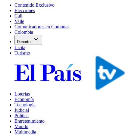
Contenido Exclusivo
Elecciones
Cali
Valle
Comunicadores en Comunas
Colombia
expand_more
Deportes
Licita
Turismo
Loterías
Economía
Tecnología
Judicial
Política
Entretenimiento
Mundo
Multimedia