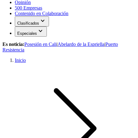
Opinión
500 Empresas
Contenido en Colaboración
expand_more
Clasificados
expand_more
Especiales
Es noticia:
Posesión en Cali
|
Abelardo de la Espriella
|
Puerto
Resistencia
Inicio