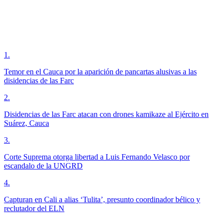
1
.
Temor en el Cauca por la aparición de pancartas alusivas a las
disidencias de las Farc
2
.
Disidencias de las Farc atacan con drones kamikaze al Ejército en
Suárez, Cauca
3
.
Corte Suprema otorga libertad a Luis Fernando Velasco por
escandalo de la UNGRD
4
.
Capturan en Cali a alias ‘Tulita’, presunto coordinador bélico y
reclutador del ELN